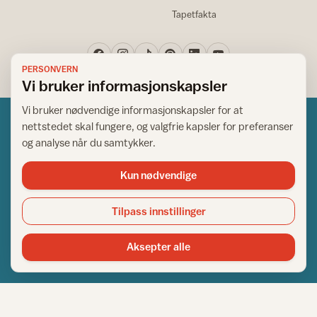
Tapetfakta
PERSONVERN
Vi bruker informasjonskapsler
Vi bruker nødvendige informasjonskapsler for at
nettstedet skal fungere, og valgfrie kapsler for preferanser
og analyse når du samtykker.
Kun nødvendige
Norsk råd for hjem og bygg
Copyright © 1995-2026. All Rights Reserved.
Tilpass innstillinger
Ansvarlig redaktør: Helge Bod Vangen
Adm. direktør: Helge Bod Vangen
Aksepter alle
Utgiver: IFI - Norsk råd for hjem og bygg