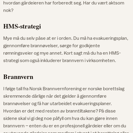
hvordan gårdeieren har forberedt seg. Har du vært aktsom
nok?
HMS-strategi
Mye må du selv påse at er i orden. Du må ha evakueringsplan,
gjennomføre brannøvelser, sørge for godkjente
rømningsveier og mye annet. Kort sagt må du ha en HMS-
strategi som også inkluderer brannvern i virksomheten.
Brannvern
I følge tall fra Norsk Brannvernforening er norske borettslag
skremmende dårlige når det gjelder å gjennomføre
brannøvelser og få har utarbeidet evakueringsplaner.
Hvordan er det med resten av branntiltakene? På disse
sidene skal vi gi deg noe påfyll om hva du kan gjøre innen
brannvern – enten du er en profesjonell gårdeier eller om du
er utøvende gårdeier som medlem i styret i et borettslag eller