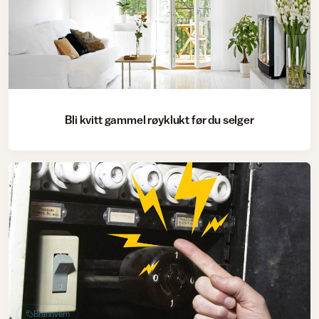
Bli kvitt gammel røyklukt før du selger
Brannvern