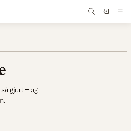
e
så gjort – og
n.