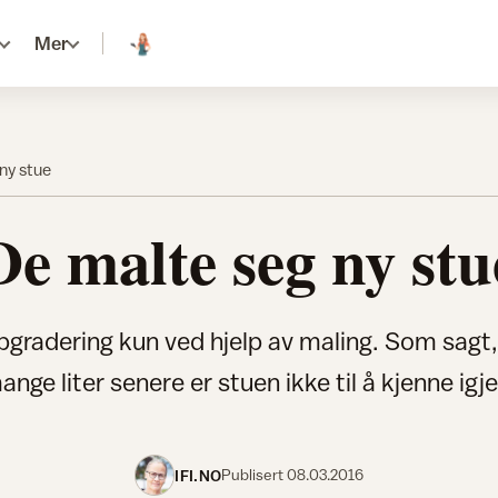
Mer
ny stue
De malte seg ny stu
pgradering kun ved hjelp av maling. Som sagt, 
ange liter senere er stuen ikke til å kjenne igje
IFI.NO
Publisert
08.03.2016