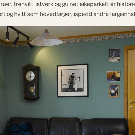
r, trehvitt listverk og gulnet eikeparkett er histori
t og hvitt som hovedfarger, ispedd andre fargeinns