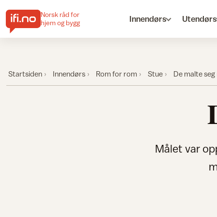
Norsk råd for
Innendørs
Utendørs
hjem og bygg
Startsiden
Innendørs
Rom for rom
Stue
De malte seg 
Målet var op
m