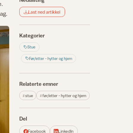
e.
Last ned artikkel
lag.
Kategorier
Stue
Før/etter - hytter og hjem
Relaterte emner
stue
før/etter - hytter og hjem
Del
Facebook
LinkedIn