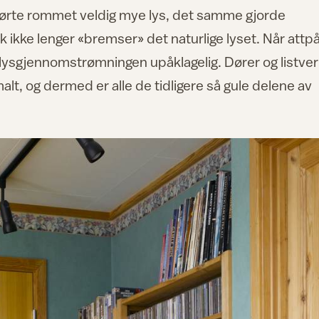
ilførte rommet veldig mye lys, det samme gjorde
ikke lenger «bremser» det naturlige lyset. Når attpåt
 lysgjennomstrømningen upåklagelig. Dører og listve
tmalt, og dermed er alle de tidligere så gule delene av