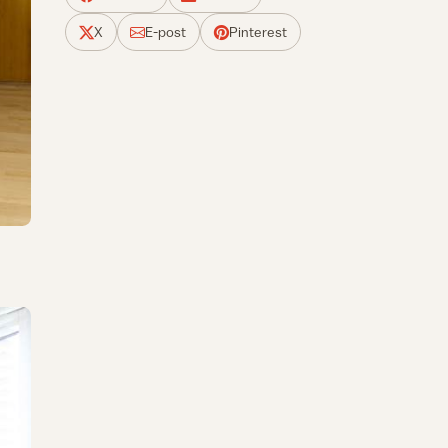
X
E-post
Pinterest