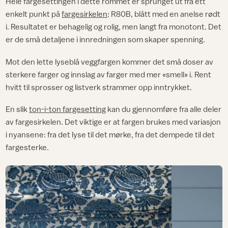
Hele fargesettingen i dette rommet er sprunget ut fra ett
enkelt punkt på
fargesirkelen
: R80B, blått med en anelse rødt
i. Resultatet er behagelig og rolig, men langt fra monotont. Det
er de små detaljene i innredningen som skaper spenning.
Mot den lette lyseblå veggfargen kommer det små doser av
sterkere farger og innslag av farger med mer «smell» i. Rent
hvitt til sprosser og listverk strammer opp inntrykket.
En slik
ton-i-ton fargesetting
kan du gjennomføre fra alle deler
av fargesirkelen. Det viktige er at fargen brukes med variasjon
i nyansene: fra det lyse til det mørke, fra det dempede til det
fargesterke.