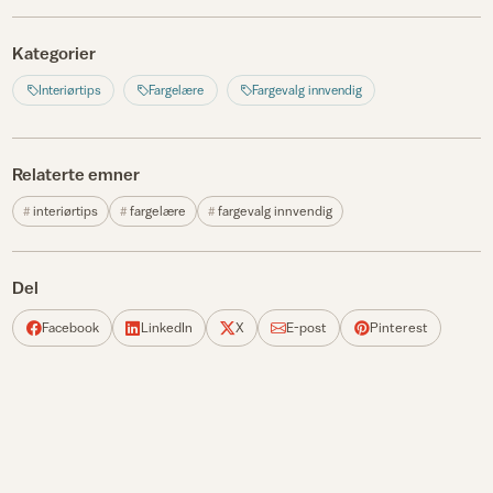
Kategorier
Interiørtips
Fargelære
Fargevalg innvendig
Relaterte emner
interiørtips
fargelære
fargevalg innvendig
Del
Facebook
LinkedIn
X
E-post
Pinterest