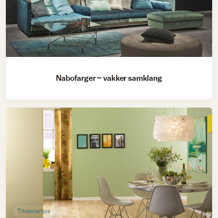
Fargelære
Nabofarger – vakker samklang
Interiørtips