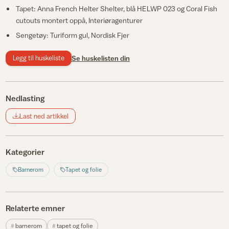
Tapet: Anna French Helter Shelter, blå HELWP 023 og Coral Fish
cutouts montert oppå, Interiøragenturer
Sengetøy: Turiform gul, Nordisk Fjer
Legg til huskeliste
Se huskelisten din
Nedlasting
Last ned artikkel
Kategorier
Barnerom
Tapet og folie
Relaterte emner
barnerom
tapet og folie