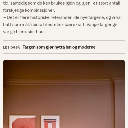
tid, samtidig som de kan brukes igjen og igjen i et stort antall
forskjellige kombinasjoner.
− Det er flere historiske referanser i de nye fargene, og vi har
hatt som mål å bidra til estetisk bærekraft. Varige farger gir
varige hjem, sier hun.
Fargen som gjør hytta lun og moderne
LES OGSÅ