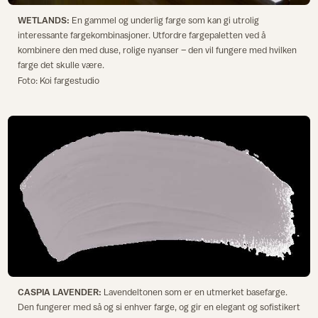
WETLANDS:
En gammel og underlig farge som kan gi utrolig
interessante fargekombinasjoner. Utfordre fargepaletten ved å
kombinere den med duse, rolige nyanser – den vil fungere med hvilken
farge det skulle være.
Foto: Koi fargestudio
CASPIA LAVENDER:
Lavendeltonen som er en utmerket basefarge.
Den fungerer med så og si enhver farge, og gir en elegant og sofistikert