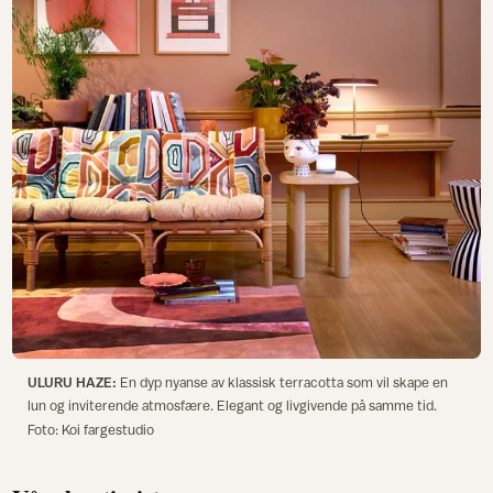
ULURU HAZE:
En dyp nyanse av klassisk terracotta som vil skape en
lun og inviterende atmosfære. Elegant og livgivende på samme tid.
Foto: Koi fargestudio