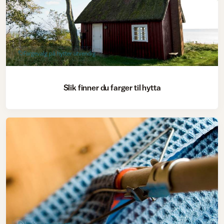
Fargevalg på hytter utvendig
Slik finner du farger til hytta
Vask og rengjøring