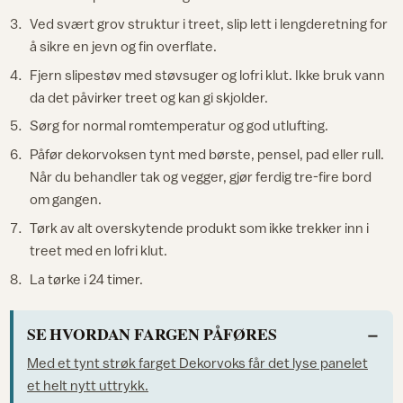
Ved svært grov struktur i treet, slip lett i lengderetning for
å sikre en jevn og fin overflate.
Fjern slipestøv med støvsuger og lofri klut. Ikke bruk vann
da det påvirker treet og kan gi skjolder.
Sørg for normal romtemperatur og god utlufting.
Påfør dekorvoksen tynt med børste, pensel, pad eller rull.
Når du behandler tak og vegger, gjør ferdig tre-fire bord
om gangen.
Tørk av alt overskytende produkt som ikke trekker inn i
treet med en lofri klut.
La tørke i 24 timer.
SE HVORDAN FARGEN PÅFØRES
Med et tynt strøk farget Dekorvoks får det lyse panelet
et helt nytt uttrykk.