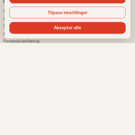
IFI
TJENESTER
Om IFI
Spør Frida
Tilpass innstillinger
Ansatte
Bransjestatistikk
Samarbeidspartnere
Finn din nærmeste
Aksepter alle
Annonsere
Huskeliste
Personvernerklæring
VÅRE NETTSTEDER
Informasjonskapsler
Sitemap
Fargemagasinet
Gulvfakta
Tapetfakta