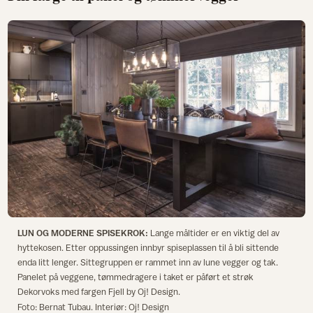
LUN OG MODERNE SPISEKROK:
Lange måltider er en viktig del av
hyttekosen. Etter oppussingen innbyr spiseplassen til å bli sittende
enda litt lenger. Sittegruppen er rammet inn av lune vegger og tak.
Panelet på veggene, tømmedragere i taket er påført et strøk
Dekorvoks med fargen Fjell by Oj! Design.
Foto: Bernat Tubau. Interiør: Oj! Design