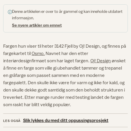
Denne artikkelen er over to år gammel og kan inneholde utdatert
informasjon.
Se nyere artikler om emnet
Fargen hun viser til heter 3142 Fjell by Oj! Design, og finnes på
fargekartet til
Osmo.
Navnet har den etter
interiørdesignfirmaet som har laget fargen.
Oj! Design
ønsket
å finne en farge som ville gi ubehandlet tømmer og trepanel
en gråfarge som passet sammen med en moderne
fargepalett. Den skulle ikke være for varm og ikke for kald, og
den skulle dekke godt samtidig som den beholdt strukturen i
treverket. Etter mange runder med testing landet de fargen
som raskt har blitt veldig populær.
Slik lykkes du med ditt oppussingsprosjekt
LES OGSÅ