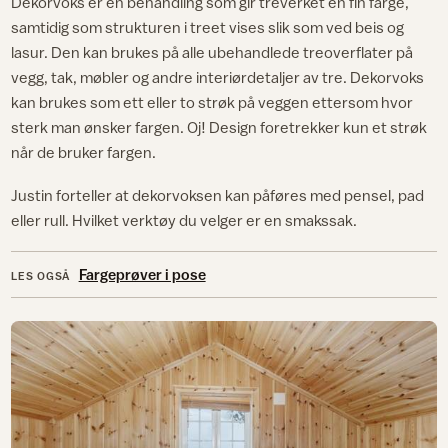
Dekorvoks er en behandling som gir treverket en fin farge,
samtidig som strukturen i treet vises slik som ved beis og
lasur. Den kan brukes på alle ubehandlede treoverflater på
vegg, tak, møbler og andre interiørdetaljer av tre. Dekorvoks
kan brukes som ett eller to strøk på veggen ettersom hvor
sterk man ønsker fargen. Oj! Design foretrekker kun et strøk
når de bruker fargen.
Justin forteller at dekorvoksen kan påføres med pensel, pad
eller rull. Hvilket verktøy du velger er en smakssak.
Fargeprøver i pose
LES OGSÅ