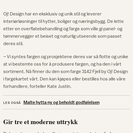
Oj! Design har en eksklusiv og unik stil og leverer
interiørløsninger til hytter, boliger og næringsbygg. De lette
etter en overflatebehandling og farge som ville gi panel- og
tømmervegger et beiset og naturlig utseende som passet
deres stil.
– Vi syntes fargen og prosjektene deres var så flotte og unike
at vi bestemte oss for å produsere fargen, og ha den i vårt
sortiment. Nå finner du den som farge 3142 Fjell by Oj! Design
i fargekartet vårt. Den kan kjøpes eller bestilles hos alle våre
forhandlere, forteller Kate Justin.
Malte hytta ny og beholdt godfølelsen
LES OGSÅ
Gir tre et moderne uttrykk