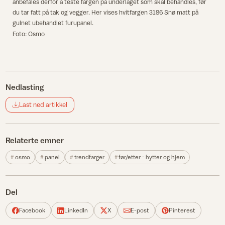
anbefales derfor å teste fargen på underlaget som skal behandles, før
du tar fatt på tak og vegger. Her vises hvitfargen 3186 Snø matt på
gulnet ubehandlet furupanel.
Foto: Osmo
Nedlasting
Last ned artikkel
Relaterte emner
osmo
panel
trendfarger
før/etter - hytter og hjem
Del
Facebook
LinkedIn
X
E-post
Pinterest