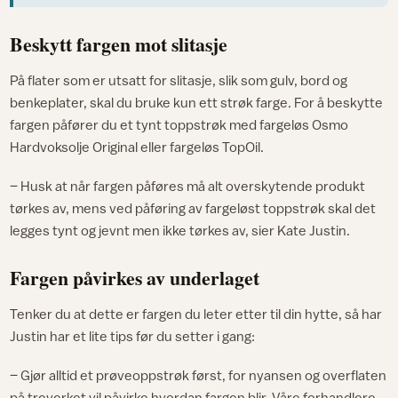
Beskytt fargen mot slitasje
På flater som er utsatt for slitasje, slik som gulv, bord og
benkeplater, skal du bruke kun ett strøk farge. For å beskytte
fargen påfører du et tynt toppstrøk med fargeløs Osmo
Hardvoksolje Original eller fargeløs TopOil.
– Husk at når fargen påføres må alt overskytende produkt
tørkes av, mens ved påføring av fargeløst toppstrøk skal det
legges tynt og jevnt men ikke tørkes av, sier Kate Justin.
Fargen påvirkes av underlaget
Tenker du at dette er fargen du leter etter til din hytte, så har
Justin har et lite tips før du setter i gang:
– Gjør alltid et prøveoppstrøk først, for nyansen og overflaten
på treverket vil påvirke hvordan fargen blir. Våre forhandlere