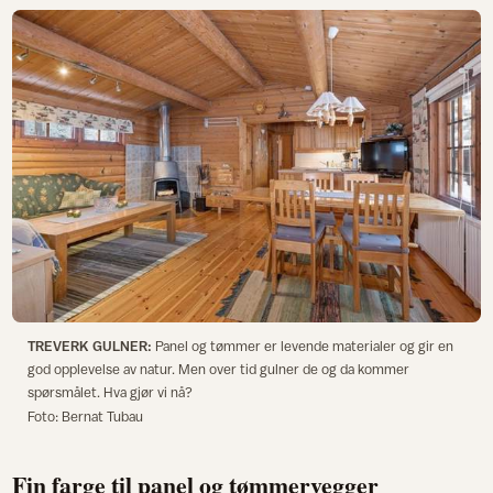
TREVERK GULNER:
Panel og tømmer er levende materialer og gir en
god opplevelse av natur. Men over tid gulner de og da kommer
spørsmålet. Hva gjør vi nå?
Foto: Bernat Tubau
Fin farge til panel og tømmervegger