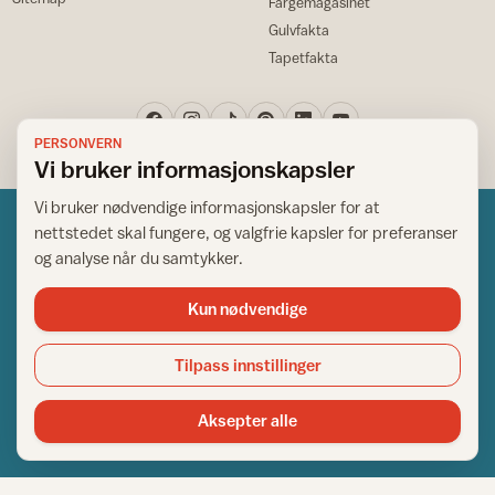
Fargemagasinet
Gulvfakta
Tapetfakta
PERSONVERN
Vi bruker informasjonskapsler
Vi bruker nødvendige informasjonskapsler for at
nettstedet skal fungere, og valgfrie kapsler for preferanser
og analyse når du samtykker.
Kun nødvendige
Norsk råd for hjem og bygg
Copyright © 1995-2026. All Rights Reserved.
Tilpass innstillinger
Ansvarlig redaktør: Helge Bod Vangen
Adm. direktør: Helge Bod Vangen
Aksepter alle
Utgiver: IFI - Norsk råd for hjem og bygg