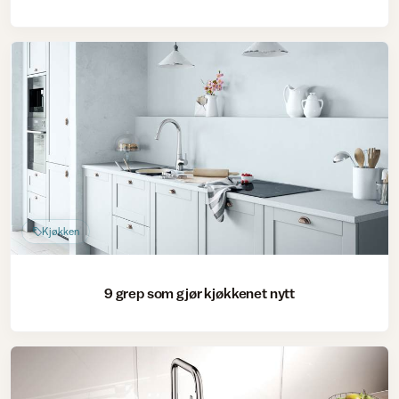
Kjøkken
9 grep som gjør kjøkkenet nytt