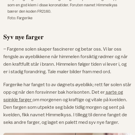
som en god klem i disse koronatider. Foruten navnet Himmelkyss
bærer den koden FR2160.
Foto: Fargerike
Syv nye farger
– Fargene solen skaper fascinerer og betar oss. Vi lar oss
fengsle av øyeblikkene når himmelen forsiktig rødmer og når
den kraftfullt står i brann. Himmelen følger tiden vi lever i, og
er i stadig forandring. Tale maler bilder fram med ord.
Fargerike har fanget to av døgnets øyeblikk; rett før solen står
opp og når den forsvinner bak horisonten. Det er
sarte og
spinkle farger
om morgenen og kraftige og vitale på kvelden.
Den fargen som utpekte seg både tidlig morgen og sent på
kvelden, fikk navnet Himmelkyss. I tillegg til denne fanget de
seks andre farger, og laget en palett med syv nye farger.