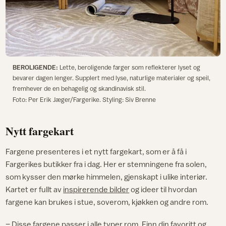
BEROLIGENDE:
Lette, beroligende farger som reflekterer lyset og
bevarer dagen lenger. Supplert med lyse, naturlige materialer og speil,
fremhever de en behagelig og skandinavisk stil.
Foto: Per Erik Jæger/Fargerike. Styling: Siv Brenne
Nytt fargekart
Fargene presenteres i et nytt fargekart, som er å få i
Fargerikes butikker fra i dag. Her er stemningene fra solen,
som kysser den mørke himmelen, gjenskapt i ulike interiør.
Kartet er fullt av
inspirerende bilder
og ideer til hvordan
fargene kan brukes i stue, soverom, kjøkken og andre rom.
– Disse fargene passer i alle typer rom. Finn din favoritt og