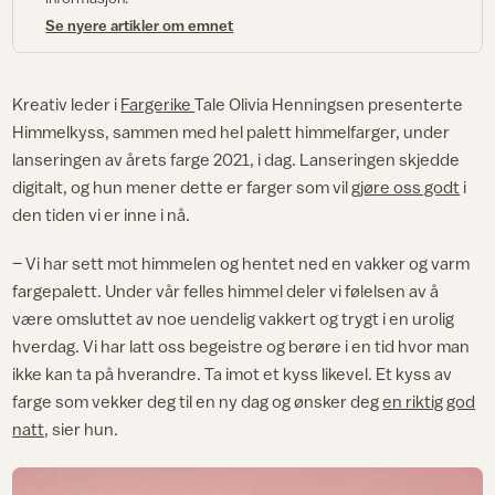
Se nyere artikler om emnet
Kreativ leder i
Fargerike
Tale Olivia Henningsen presenterte
Himmelkyss, sammen med hel palett himmelfarger, under
lanseringen av årets farge 2021, i dag. Lanseringen skjedde
digitalt, og hun mener dette er farger som vil
gjøre oss godt
i
den tiden vi er inne i nå.
– Vi har sett mot himmelen og hentet ned en vakker og varm
fargepalett. Under vår felles himmel deler vi følelsen av å
være omsluttet av noe uendelig vakkert og trygt i en urolig
hverdag. Vi har latt oss begeistre og berøre i en tid hvor man
ikke kan ta på hverandre. Ta imot et kyss likevel. Et kyss av
farge som vekker deg til en ny dag og ønsker deg
en riktig god
natt
, sier hun.