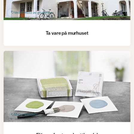
Vedlikehold av grunnmur
Ta vare på murhuset
Male innendørs