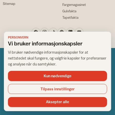
Sitemap
Fargemagasinet
Gulvfakta
Tapetfakta
PERSONVERN
Vi bruker informasjonskapsler
Vi bruker nødvendige informasjonskapsler for at
nettstedet skal fungere, og valgfrie kapsler for preferanser
og analyse når du samtykker.
Kun nødvendige
Norsk råd for hjem og bygg
Copyright © 1995-2026. All Rights Reserved.
Tilpass innstillinger
Ansvarlig redaktør: Helge Bod Vangen
Adm. direktør: Helge Bod Vangen
Aksepter alle
Utgiver: IFI - Norsk råd for hjem og bygg