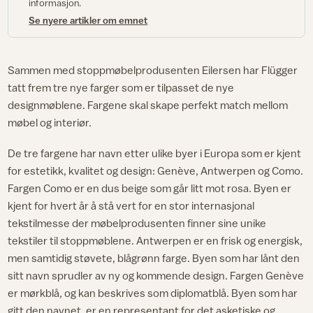
informasjon.
Se nyere artikler om emnet
Sammen med stoppmøbelprodusenten Eilersen har Flügger
tatt frem tre nye farger som er tilpasset de nye
designmøblene. Fargene skal skape perfekt match mellom
møbel og interiør.
De tre fargene har navn etter ulike byer i Europa som er kjent
for estetikk, kvalitet og design: Genève, Antwerpen og Como.
Fargen Como er en dus beige som går litt mot rosa. Byen er
kjent for hvert år å stå vert for en stor internasjonal
tekstilmesse der møbelprodusenten finner sine unike
tekstiler til stoppmøblene. Antwerpen er en frisk og energisk,
men samtidig støvete, blågrønn farge. Byen som har lånt den
sitt navn sprudler av ny og kommende design. Fargen Genève
er mørkblå, og kan beskrives som diplomatblå. Byen som har
gitt den navnet, er en representant for det asketiske og