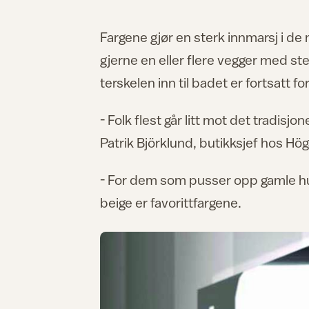
Fargene gjør en sterk innmarsj i d
gjerne en eller flere vegger med st
terskelen inn til badet er fortsatt f
- Folk flest går litt mot det tradisjo
Patrik Björklund, butikksjef hos Hög
- For dem som pusser opp gamle hus, 
beige er favorittfargene.