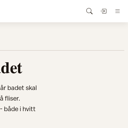
adet
når badet skal
 fliser.
 både i hvitt