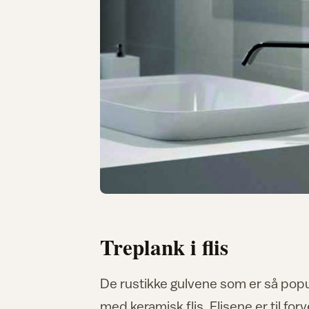
Treplank i flis
De rustikke gulvene som er så populæ
med keramisk flis. Flisene er til for