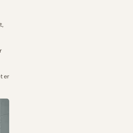
t,
r
t er