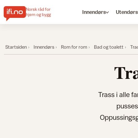
Norsk råd for
Innendørs
Utendørs
hjem og bygg
Startsiden
Innendørs
Rom for rom
Bad og toalett
Trad
Tra
Trass i alle 
pusses 
Oppussingsgl