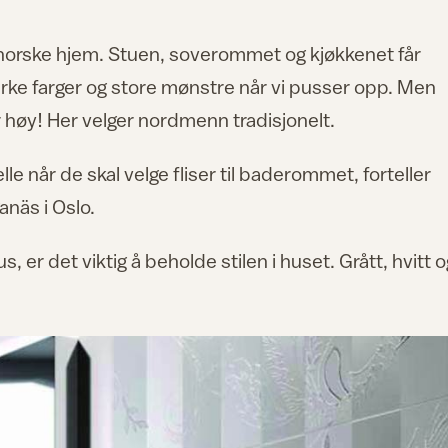
e norske hjem. Stuen, soverommet og kjøkkenet får
erke farger og store mønstre når vi pusser opp. Men
or høy! Her velger nordmenn tradisjonelt.
nelle når de skal velge fliser til baderommet, forteller
anäs i Oslo.
er det viktig å beholde stilen i huset. Grått, hvitt o