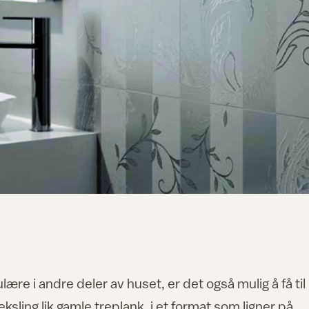
re i andre deler av huset, er det også mulig å få til
veksling lik gamle treplank, i et format som ligner på