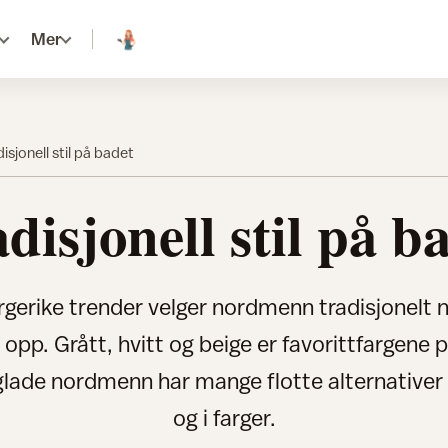
Mer
isjonell stil på badet
disjonell stil på b
fargerike trender velger nordmenn tradisjonelt 
opp. Grått, hvitt og beige er favorittfargene på
ade nordmenn har mange flotte alternativer -
og i farger.