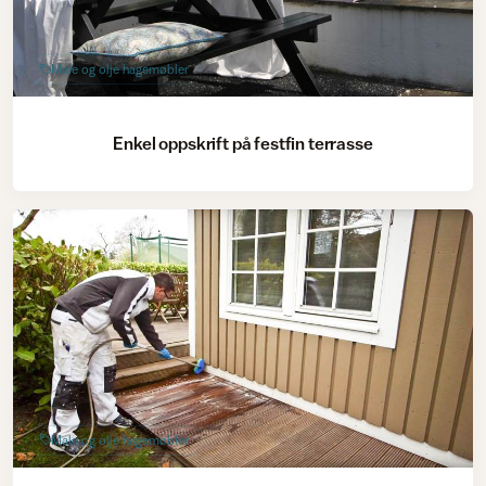
Male og olje hagemøbler
Enkel oppskrift på festfin terrasse
Male og olje hagemøbler