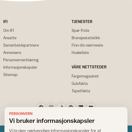
IFI
TJENESTER
Om IFI
Spør Frida
Ansatte
Bransjestatistikk
Samarbeidspartnere
Finn din nærmeste
Annonsere
Huskeliste
Personvernerklæring
VÅRE NETTSTEDER
Informasjonskapsler
Sitemap
Fargemagasinet
Gulvfakta
Tapetfakta
PERSONVERN
Vi bruker informasjonskapsler
Vi bruker nødvendige informasjonskapsler for at