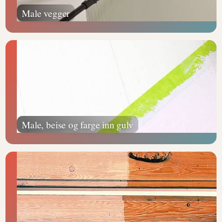
Male vegger
Male, beise og farge inn gulv