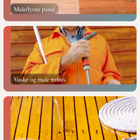
Male/lysne panel
Vaske og male trehus