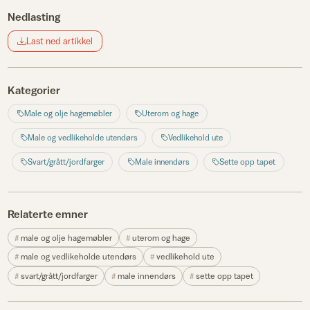
Nedlasting
Last ned artikkel
Kategorier
Male og olje hagemøbler
Uterom og hage
Male og vedlikeholde utendørs
Vedlikehold ute
Svart/grått/jordfarger
Male innendørs
Sette opp tapet
Relaterte emner
male og olje hagemøbler
uterom og hage
male og vedlikeholde utendørs
vedlikehold ute
svart/grått/jordfarger
male innendørs
sette opp tapet