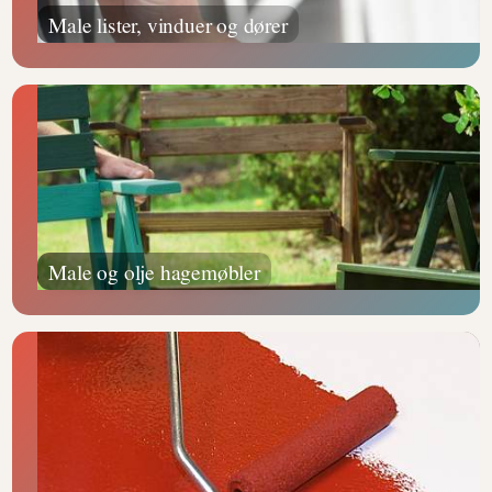
Male lister, vinduer og dører
Male og olje hagemøbler