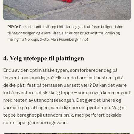
PRYD:
En kost i rødt, hvitt og blått tar seg godt ut foran boligen, både
til nasjonaldagen og ellers i året. Her er det brukt kost fra Jordan og
maling fra Nordsjö. (Foto: Mari Rosenberg/ifi.no)
4. Velg uteteppe til plattingen
Er du av den optimistiske typen, som forbereder deg på
finvær til nasjonaldagen? Eller er du bare fast bestemt på å
dekke på til fest på terrassen
uansett vær? Da kan det være
lurt å investere i et skikkelig teppe – som jo også kommer godt
med resten av utendørssesongen. Det gjør det lunere og
varmere på plattingen, samtidig som det pynter opp. Velg et
teppe beregnet på utendørs bruk
, med perforert bakside
som slipper gjennom regnvann.