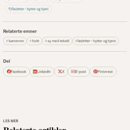
Før/etter - hytter og hjem
Relaterte emner
barnerom
hvitt
sy med tekstil
før/etter - hytter og hjem
Del
Facebook
LinkedIn
X
E-post
Pinterest
LES MER
Relaterte artikler