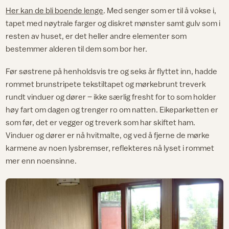
Her kan de bli boende lenge
. Med senger som er til å vokse i,
tapet med nøytrale farger og diskret mønster samt gulv som i
resten av huset, er det heller andre elementer som
bestemmer alderen til dem som bor her.
Før søstrene på henholdsvis tre og seks år flyttet inn, hadde
rommet brunstripete tekstiltapet og mørkebrunt treverk
rundt vinduer og dører – ikke særlig fresht for to som holder
høy fart om dagen og trenger ro om natten. Eikeparketten er
som før, det er vegger og treverk som har skiftet ham.
Vinduer og dører er nå hvitmalte, og ved å fjerne de mørke
karmene av noen lysbremser, reflekteres nå lyset i rommet
mer enn noensinne.