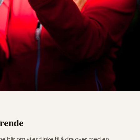
ørende
blir om vi er flinke til å dra over med en