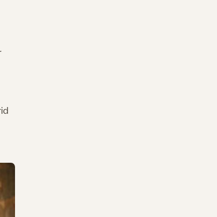
r
rid