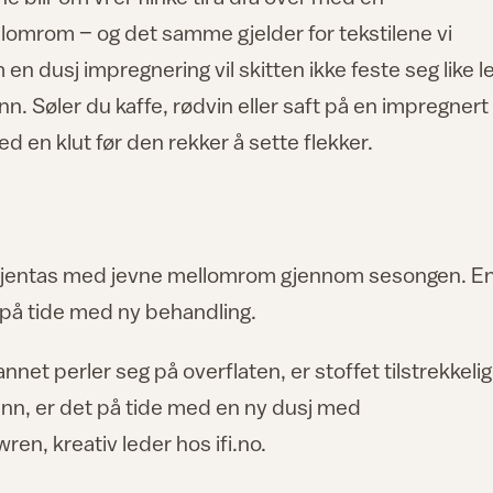
omrom – og det samme gjelder for tekstilene vi
n dusj impregnering vil skitten ikke feste seg like le
nn. Søler du kaffe, rødvin eller saft på en impregnert
ed en klut før den rekker å sette flekker.
n gjentas med jevne mellomrom gjennom sesongen. E
r på tide med ny behandling.
vannet perler seg på overflaten, er stoffet tilstrekkelig
inn, er det på tide med en ny dusj med
en, kreativ leder hos ifi.no.