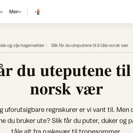
Mer
ale og olje hagemøbler
Slik får du uteputene til å tåle norsk vær
år du uteputene til
norsk vær
 uforutsigbare regnskurer er vi vant til. Men 
ne du bruker ute? Slik får du puter, duker og pa
tåle alt fra ruskevær til tropesommer.