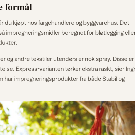
ke formål
får du kjøpt hos fargehandlere og byggvarehus. Det
så impregneringsmidler beregnet for bløtlegging elle
dukter.
r og andre tekstiler utendørs er nok spray. Disse er
telse. Express-varianten tørker ekstra raskt, sier Ing
m har impregneringsprodukter fra både Stabil og