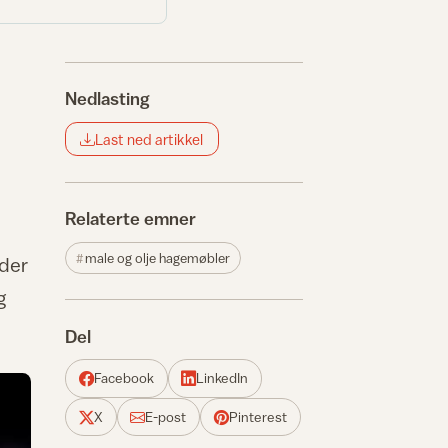
Nedlasting
Last ned artikkel
Relaterte emner
male og olje hagemøbler
nder
g
Del
Facebook
LinkedIn
X
E-post
Pinterest