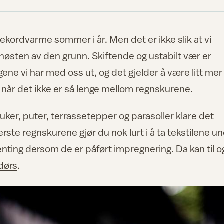
 rekordvarme sommer i år. Men det er ikke slik at vi
østen av den grunn. Skiftende og ustabilt vær er
ene vi har med oss ut, og det gjelder å være litt mer
 når det ikke er så lenge mellom regnskurene.
ker, puter, terrassetepper og parasoller klare det
erste regnskurene gjør du nok lurt i å ta tekstilene u
ngenting dersom de er påført impregnering. Da kan til o
ndørs
.