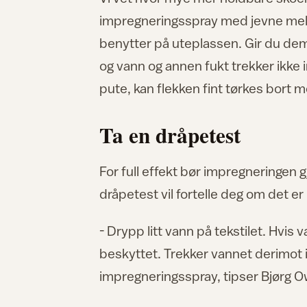
impregneringsspray med jevne mell
benytter på uteplassen. Gir du dem e
og vann og annen fukt trekker ikke i
pute, kan flekken fint tørkes bort m
Ta en dråpetest
For full effekt bør impregneringe
dråpetest vil fortelle deg om det e
- Drypp litt vann på tekstilet. Hvis 
beskyttet. Trekker vannet derimot 
impregneringsspray, tipser Bjørg Owr