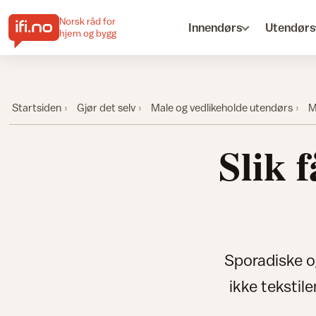
Norsk råd for
Innendørs
Utendørs
hjem og bygg
Startsiden
Gjør det selv
Male og vedlikeholde utendørs
M
Slik f
Sporadiske og
ikke tekstile