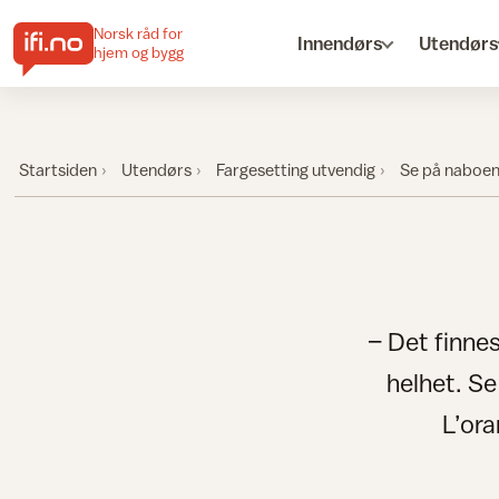
Norsk råd for
Innendørs
Utendørs
hjem og bygg
Startsiden
Utendørs
Fargesetting utvendig
Se på naboe
– Det finnes
helhet. Se
L’ora