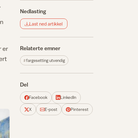
.
Nedlasting
an
Last ned artikkel
r er
Relaterte emner
ert
fargesetting utvendig
Del
Facebook
LinkedIn
X
E-post
Pinterest