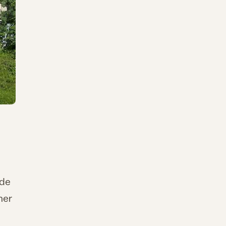
lde
her