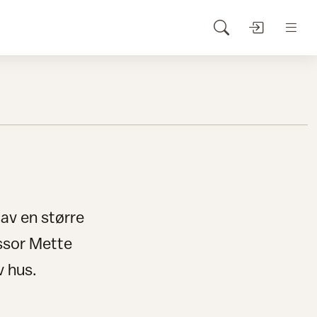
 av en større
essor Mette
v hus.