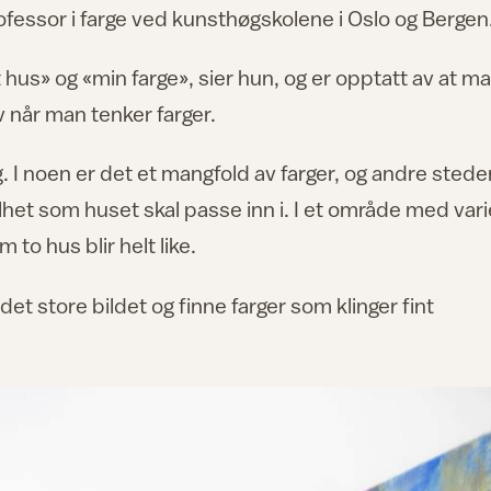
rofessor i farge ved kunsthøgskolene i Oslo og Bergen
t hus» og «min farge», sier hun, og er opptatt av at m
v når man tenker farger.
g
. I noen er det et mangfold av farger, og andre stede
elhet som huset skal passe inn i. I et område med vari
 to hus blir helt like.
det store bildet og finne farger som klinger fint