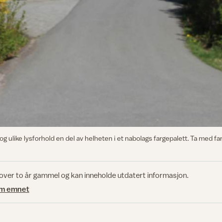
 ulike lysforhold en del av helheten i et nabolags fargepalett. Ta med far
 over to år gammel og kan inneholde utdatert informasjon.
om emnet