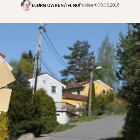
BJØRG OWREN/IFI.NO
Publisert
09.06.2016