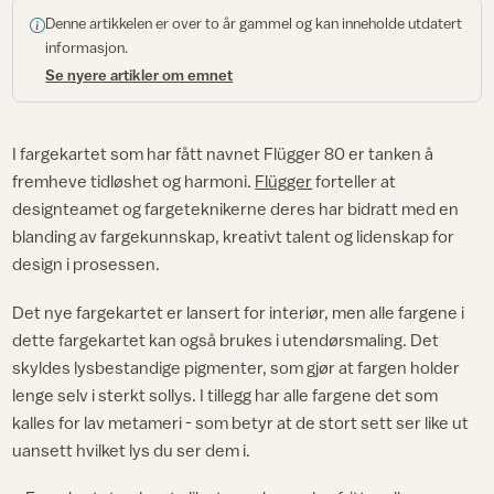
Denne artikkelen er over to år gammel og kan inneholde utdatert
informasjon.
Se nyere artikler om emnet
I fargekartet som har fått navnet Flügger 80 er tanken å
fremheve tidløshet og harmoni.
Flügger
forteller at
designteamet og fargeteknikerne deres har bidratt med en
blanding av fargekunnskap, kreativt talent og lidenskap for
design i prosessen.
Det nye fargekartet er lansert for interiør, men alle fargene i
dette fargekartet kan også brukes i utendørsmaling. Det
skyldes lysbestandige pigmenter, som gjør at fargen holder
lenge selv i sterkt sollys. I tillegg har alle fargene det som
kalles for lav metameri - som betyr at de stort sett ser like ut
uansett hvilket lys du ser dem i.