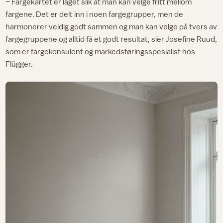
– Fargekartet er laget slik at man kan velge fritt mellom
fargene. Det er delt inn i noen fargegrupper, men de
harmonerer veldig godt sammen og man kan velge på tvers av
fargegruppene og alltid få et godt resultat, sier Josefine Ruud,
som er fargekonsulent og markedsføringsspesialist hos
Flügger.