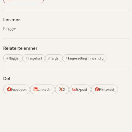
Les mer
Flügger
Relaterte emner
flügger
fargekart
farger
fargesetting innvendig
Del
Facebook
LinkedIn
X
E-post
Pinterest