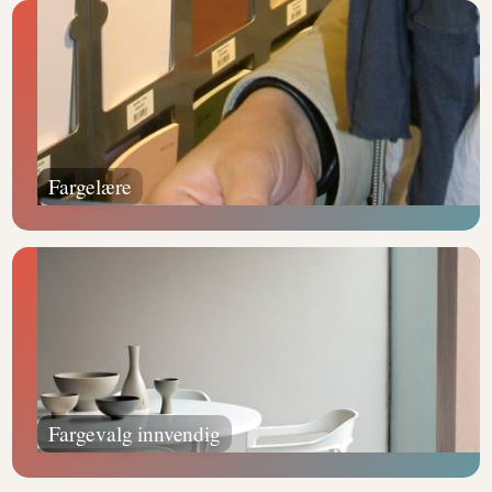
Fargelære
Fargevalg innvendig