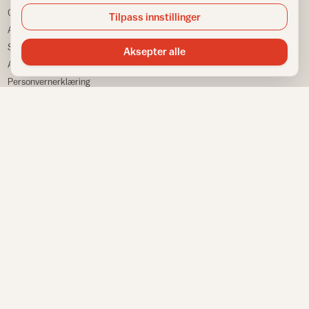
Om IFI
Spør Frida
Tilpass innstillinger
Ansatte
Bransjestatistikk
Samarbeidspartnere
Finn din nærmeste
Aksepter alle
Annonsere
Huskeliste
Personvernerklæring
VÅRE NETTSTEDER
Informasjonskapsler
Sitemap
Fargemagasinet
Gulvfakta
Tapetfakta