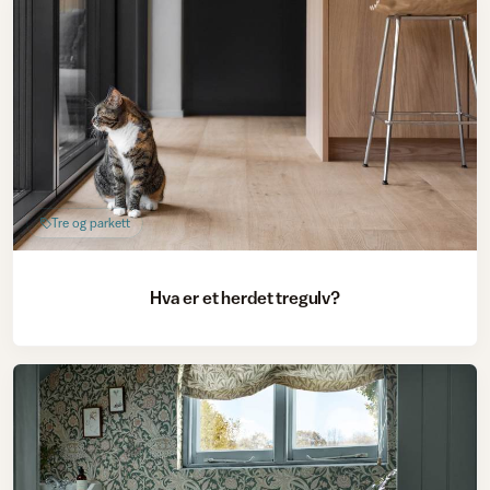
Tre og parkett
Hva er et herdet tregulv?