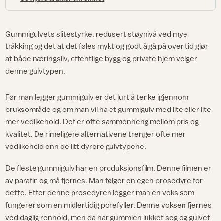
Gummigulvets slitestyrke, redusert støynivå ved mye
tråkking og det at det føles mykt og godt å gå på over tid gjør
at både næringsliv, offentlige bygg og private hjem velger
denne gulvtypen.
Før man legger gummigulv er det lurt å tenke igjennom
bruksområde og om man vil ha et gummigulv med lite eller lite
mer vedlikehold. Det er ofte sammenheng mellom pris og
kvalitet. De rimeligere alternativene trenger ofte mer
vedlikehold enn de litt dyrere gulvtypene.
De fleste gummigulv har en produksjonsfilm. Denne filmen er
av parafin og må fjernes. Man følger en egen prosedyre for
dette. Etter denne prosedyren legger man en voks som
fungerer som en midlertidig porefyller. Denne voksen fjernes
ved daglig renhold, men da har gummien lukket seg og gulvet