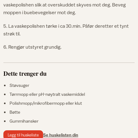
vaskepolishen slik at overskuddet skyves mot deg. Beveg
moppen i buebevegelser mot deg.
5. La vaskepolishen tørke i ca 30.min. Påfør deretter et tynt
strøk til.
6. Rengjør utstyret grundig.
Dette trenger du
Støvsuger
Tørrmopp eller pH-nøytralt vaskemiddel
Polishmopp/mikrofibermopp eller klut
Bøtte
Gummihansker
Legg til huskeliste
Se huskelisten din