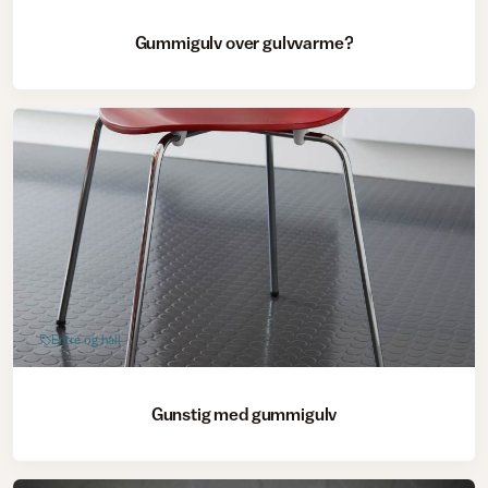
Gummigulv over gulvvarme?
Entré og hall
Gunstig med gummigulv