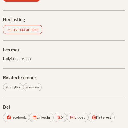
Nedlasting
Last ned artikkel
Les mer
Polyflor
Jordan
Relaterte emner
polyflor
gummi
Del
Facebook
LinkedIn
X
E-post
Pinterest