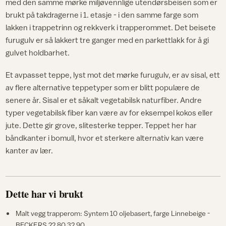
med den samme mørke miljøvennlige utendørsbeisen som er
brukt på takdragerne i 1. etasje - i den samme farge som
lakken i trappetrinn og rekkverk i trapperommet. Det beisete
furugulv er så lakkert tre ganger med en parkettlakk for å gi
gulvet holdbarhet.
Et avpasset teppe, lyst mot det mørke furugulv, er av sisal, ett
av flere alternative teppetyper som er blitt populære de
senere år. Sisal er et såkalt vegetabilsk naturfiber. Andre
typer vegetabilsk fiber kan være av for eksempel kokos eller
jute. Dette gir grove, slitesterke tepper. Teppet her har
båndkanter i bomull, hvor et sterkere alternativ kan være
kanter av lær.
Dette har vi brukt
Malt vegg trapperom: Syntem 10 oljebasert, farge Linnebeige -
BECKERS 22 80 32 90