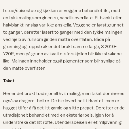
I stue/spisestue og kjøkken er veggene behandlet likt, med
en tykk maling som gir en ru, sandlik overflate. Et blankt eller
halvblankt innslag var ikke ønskelig. Veggene er først grunnet
to ganger, deretter lasert to ganger med den tykke malingen
ved hjelp av rull som gir den matte overflaten. Både på
grunning og toppstrøk er det brukt samme farge, S 2010-
Y20R, men på grunn av kvalitetsforskjellen blir ikke strøkene
like. Malingen inneholder også pigmenter som blir synlige på
den matte overflaten.
Taket
Her er det brukt tradisjonell hvit maling, men taket domineres
også av dragere i heltre. De ble levert helt firkantet, men er
hugget til for å få det litt gamle og slitte preget. Deretter er de
utradisjonelt behandlet med en eksteriørbeis, igjen for å
understreke det litt røffe. Utendørsbeisen er et miljøvennlig