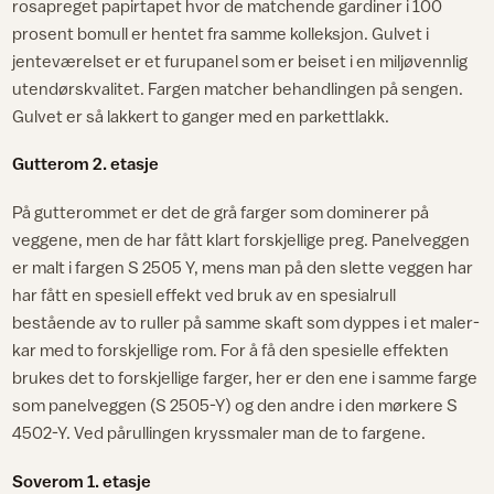
rosapreget papirtapet hvor de matchende gardiner i 100
prosent bomull er hentet fra samme kolleksjon. Gulvet i
jenteværelset er et furupanel som er beiset i en miljøvennlig
utendørskvalitet. Fargen matcher behandlingen på sengen.
Gulvet er så lakkert to ganger med en parkettlakk.
Gutterom 2. etasje
På gutterommet er det de grå farger som dominerer på
veggene, men de har fått klart forskjellige preg. Panelveggen
er malt i fargen S 2505 Y, mens man på den slette veggen har
har fått en spesiell effekt ved bruk av en spesialrull
bestående av to ruller på samme skaft som dyppes i et maler-
kar med to forskjellige rom. For å få den spesielle effekten
brukes det to forskjellige farger, her er den ene i samme farge
som panelveggen (S 2505-Y) og den andre i den mørkere S
4502-Y. Ved pårullingen kryssmaler man de to fargene.
Soverom 1. etasje