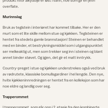
produkt hvor alkydolje er løst i vann, noe som gir en jevn
overflate.
Murinnslag
Bruk av teglstein i interiøret har kommet tilbake. Her er den
murt som et lite skille mellom stue og kjøkken. Teglsteinen er
hentet fra stedets gamle brannstasjon! Steinen er behandlet
med en binder, et bestrykningsmiddel som i utgangspunktet
ser melkeaktig ut, men som trekker seg inn i steinen og blant
annet binder støvet. Og igjen, det gir et matt inntrykk.
Country-preget i stue og kjøkken understrekes også ved bruk
av rødrutete, klassiske bomullsgardiner i hel lengde. Den nye,
hvite kjøkkeninnredningen er hentet fra en kolleksjon som har
noe eldre og landlig over seg.
Trapperommet
I trapperommet, som går opp i 2. etasje fra den kombinerte