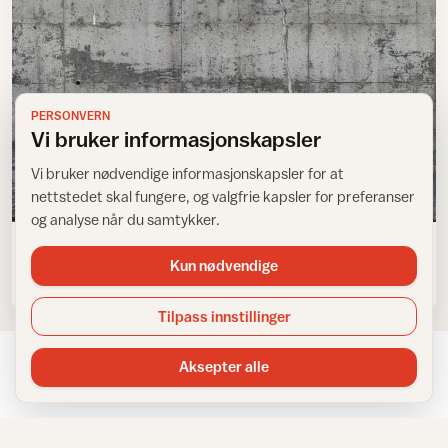
PERSONVERN
Vi bruker informasjonskapsler
Vi bruker nødvendige informasjonskapsler for at
nettstedet skal fungere, og valgfrie kapsler for preferanser
Tapet og folie
og analyse når du samtykker.
Flere veier til betongstilen
Kun nødvendige
Tilpass innstillinger
Aksepter alle
NYHETSBREV