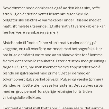
Soverommet nede domineres også av den klassiske, røffe
stilen. Igjen er det benyttet keramiske fliser med de
obligatoriske elektriske varmekabler under - flisene med et
matt, litt melete utseende. (Et alternativ til varmekablene kan
her kan være vannbåren varme.)
Matchende til flisene finner vi en kreativ malerløsning på
veggene, en røff overflate nærmest med betongeffekt. Her
har huseier måttet være noe av en håndverker for å komme
frem til det spesielle resultatet: Etter ett strøk med grunning i
farge S 3502-Y, har man kommet frem til toppstrøket ved å
blande en gulvsparkel med primer. Det er dermed en
tokomponert gulvsparkel på vegg! Pulver og væske (primer)
blandes i en bøtte til en passe konsistens. Det strykes så på
med en grov pensel i forskjellige retninger for å få den
virkningsfulle effekten.
I kontrast er taket malt hvitt som i 1. etasje ellers; det samme