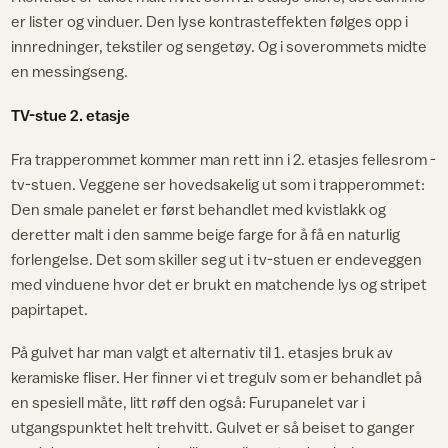
er lister og vinduer. Den lyse kontrasteffekten følges opp i
innredninger, tekstiler og sengetøy. Og i soverommets midte
en messingseng.
TV-stue 2. etasje
Fra trapperommet kommer man rett inn i 2. etasjes fellesrom -
tv-stuen. Veggene ser hovedsakelig ut som i trapperommet:
Den smale panelet er først behandlet med kvistlakk og
deretter malt i den samme beige farge for å få en naturlig
forlengelse. Det som skiller seg ut i tv-stuen er endeveggen
med vinduene hvor det er brukt en matchende lys og stripet
papirtapet.
På gulvet har man valgt et alternativ til 1. etasjes bruk av
keramiske fliser. Her finner vi et tregulv som er behandlet på
en spesiell måte, litt røff den også: Furupanelet var i
utgangspunktet helt trehvitt. Gulvet er så beiset to ganger