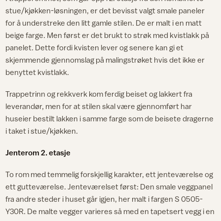
stue/kjøkken-løsningen, er det bevisst valgt smale paneler
for å understreke den litt gamle stilen. De er malt i en matt
beige farge. Men først er det brukt to strøk med kvistlakk på
panelet. Dette fordi kvisten lever og senere kan gi et
skjemmende gjennomslag på malingstrøket hvis det ikke er
benyttet kvistlakk.
Trappetrinn og rekkverk kom ferdig beiset og lakkert fra
leverandør, men for at stilen skal være gjennomført har
huseier bestilt lakken i samme farge som de beisete dragerne
i taket i stue/kjøkken.
Jenterom 2. etasje
To rom med temmelig forskjellig karakter, ett jenteværelse og
ett gutteværelse. Jenteværelset først: Den smale veggpanel
fra andre steder i huset går igjen, her malt i fargen S 0505-
Y30R. De malte vegger varieres så med en tapetsert vegg i en