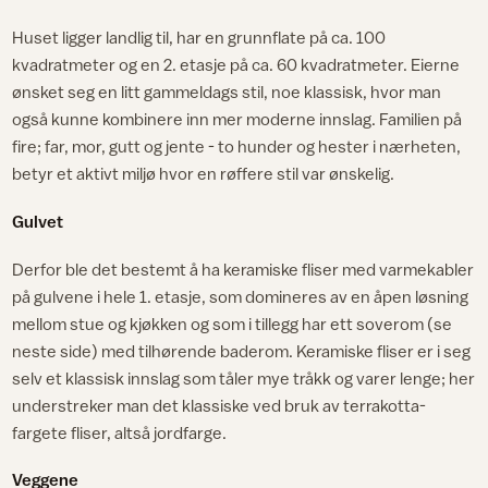
Huset ligger landlig til, har en grunnflate på ca. 100
kvadratmeter og en 2. etasje på ca. 60 kvadratmeter. Eierne
ønsket seg en litt gammeldags stil, noe klassisk, hvor man
også kunne kombinere inn mer moderne innslag. Familien på
fire; far, mor, gutt og jente - to hunder og hester i nærheten,
betyr et aktivt miljø hvor en røffere stil var ønskelig.
Gulvet
Derfor ble det bestemt å ha keramiske fliser med varmekabler
på gulvene i hele 1. etasje, som domineres av en åpen løsning
mellom stue og kjøkken og som i tillegg har ett soverom (se
neste side) med tilhørende baderom. Keramiske fliser er i seg
selv et klassisk innslag som tåler mye tråkk og varer lenge; her
understreker man det klassiske ved bruk av terrakotta-
fargete fliser, altså jordfarge.
Veggene