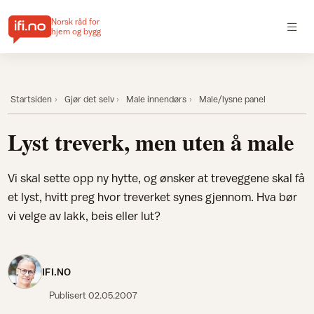
Norsk råd for
hjem og bygg
Startsiden
Gjør det selv
Male innendørs
Male/lysne panel
Lyst treverk, men uten å male
Vi skal sette opp ny hytte, og ønsker at treveggene skal få
et lyst, hvitt preg hvor treverket synes gjennom. Hva bør
vi velge av lakk, beis eller lut?
IFI.NO
Publisert
02.05.2007