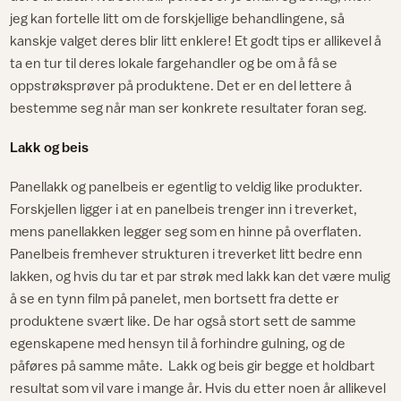
jeg kan fortelle litt om de forskjellige behandlingene, så
kanskje valget deres blir litt enklere! Et godt tips er allikevel å
ta en tur til deres lokale fargehandler og be om å få se
oppstrøksprøver på produktene. Det er en del lettere å
bestemme seg når man ser konkrete resultater foran seg.
Lakk og beis
Panellakk og panelbeis er egentlig to veldig like produkter.
Forskjellen ligger i at en panelbeis trenger inn i treverket,
mens panellakken legger seg som en hinne på overflaten.
Panelbeis fremhever strukturen i treverket litt bedre enn
lakken, og hvis du tar et par strøk med lakk kan det være mulig
å se en tynn film på panelet, men bortsett fra dette er
produktene svært like. De har også stort sett de samme
egenskapene med hensyn til å forhindre gulning, og de
påføres på samme måte. Lakk og beis gir begge et holdbart
resultat som vil vare i mange år. Hvis du etter noen år allikevel