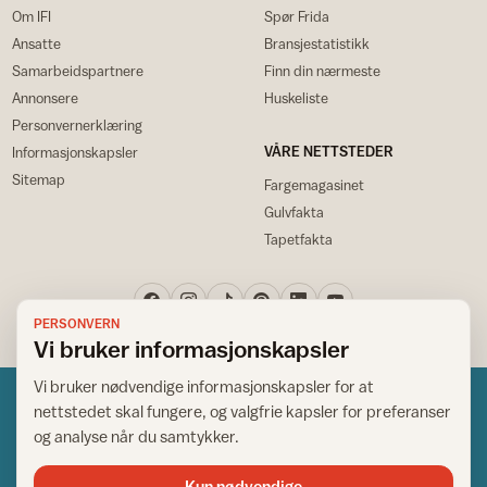
Om IFI
Spør Frida
Ansatte
Bransjestatistikk
Samarbeidspartnere
Finn din nærmeste
Annonsere
Huskeliste
Personvernerklæring
VÅRE NETTSTEDER
Informasjonskapsler
Sitemap
Fargemagasinet
Gulvfakta
Tapetfakta
PERSONVERN
Vi bruker informasjonskapsler
Vi bruker nødvendige informasjonskapsler for at
nettstedet skal fungere, og valgfrie kapsler for preferanser
og analyse når du samtykker.
Kun nødvendige