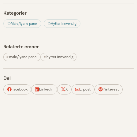
Kategorier
Male/lysne panel
Hytter innvendig
Relaterte emner
male/lysne panel
hytter innvendig
Del
Facebook
LinkedIn
X
E-post
Pinterest