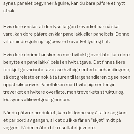
synes panelet begynner å gulne, kan du bare påføre et nytt
strøk.
Hvis dere ønsker at den lyse fargen treverket har nå skal
vare, kan dere påføre en klar panellakk eller panelbeis. Denne
vil forhindre gulning, og bevare treverket lyst og fint.
Hvis dere derimot ønsker en mer hvitaktig overflate, kan dere
benytte en panellakk/-beis i en hvit utgave. Det finnes flere
forskjellige varianter av disse hvitpigmenterte behandlingene,
så det greieste er nok å ta turen til fargehandleren og se noen
oppstrøksprøver. Panellakken med hvite pigmenter gir
treverket en hvitere overflate, men treverkets struktur og
lød synes allikevel godt gjennom.
Når du påfører produktet, kan det lønne seg å ta for seg kun
et par bord av gangen, slik at du ikke får en "skjøt" midt på
veggen. På den måten blir resultatet jevnere.