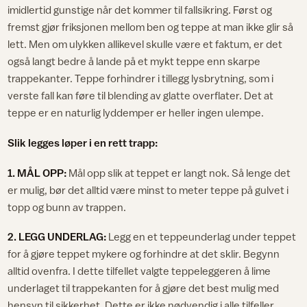
imidlertid gunstige når det kommer til fallsikring. Først og
fremst gjør friksjonen mellom ben og teppe at man ikke glir så
lett. Men om ulykken allikevel skulle være et faktum, er det
også langt bedre å lande på et mykt teppe enn skarpe
trappekanter. Teppe forhindrer i tillegg lysbrytning, som i
verste fall kan føre til blending av glatte overflater. Det at
teppe er en naturlig lyddemper er heller ingen ulempe.
Slik legges løper i en rett trapp:
1. MÅL OPP:
Mål opp slik at teppet er langt nok. Så lenge det
er mulig, bør det alltid være minst to meter teppe på gulvet i
topp og bunn av trappen.
2. LEGG UNDERLAG:
Legg en et teppeunderlag under teppet
for å gjøre teppet mykere og forhindre at det sklir. Begynn
alltid ovenfra. I dette tilfellet valgte teppeleggeren å lime
underlaget til trappekanten for å gjøre det best mulig med
hensyn til sikkerhet. Dette er ikke nødvendig i alle tilfeller.