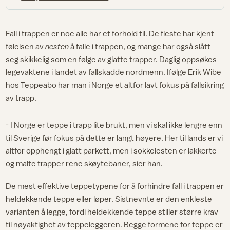
Fall i trappen er noe alle har et forhold til. De fleste har kjent
følelsen av
nesten
å falle i trappen, og mange har også slått
seg skikkelig som en følge av glatte trapper. Daglig oppsøkes
legevaktene i landet av fallskadde nordmenn. Ifølge Erik Wibe
hos Teppeabo har man i Norge et altfor lavt fokus på fallsikring
av trapp.
- I Norge er teppe i trapp lite brukt, men vi skal ikke lengre enn
til Sverige før fokus på dette er langt høyere. Her til lands er vi
altfor opphengt i glatt parkett, men i sokkelesten er lakkerte
og malte trapper rene skøytebaner, sier han.
De mest effektive teppetypene for å forhindre fall i trappen er
heldekkende teppe eller løper. Sistnevnte er den enkleste
varianten å legge, fordi heldekkende teppe stiller større krav
til nøyaktighet av teppeleggeren. Begge formene for teppe er