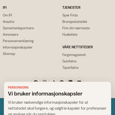
IFI
TJENESTER
Om IFI
Spør Frida
Ansatte
Bransjestatistikk
Samarbeidspartnere
Finn din nærmeste
Annonsere
Huskeliste
Personvernerklæring
VÅRE NETTSTEDER
Informasjonskapsler
Sitemap
Fargemagasinet
Gulvfakta
Tapetfakta
PERSONVERN
Vi bruker informasjonskapsler
Vi bruker nødvendige informasjonskapsler for at
nettstedet skal fungere, og valgfrie kapsler for preferanser
og analyse når du samtykker.