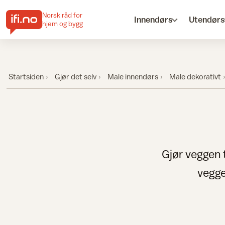
Norsk råd for
Innendørs
Utendørs
hjem og bygg
Startsiden
Gjør det selv
Male innendørs
Male dekorativt
Gjør veggen 
vegge