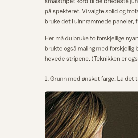
smalstripet kord til de bredeste j
på spekteret. Vi valgte solid og tro
bruke det i uinnrammede paneler, for
Her må du bruke to forskjellige nyan
brukte også maling med forskjellig 
hevede stripene. (Teknikken er også 
1. Grunn med ønsket farge. La det t