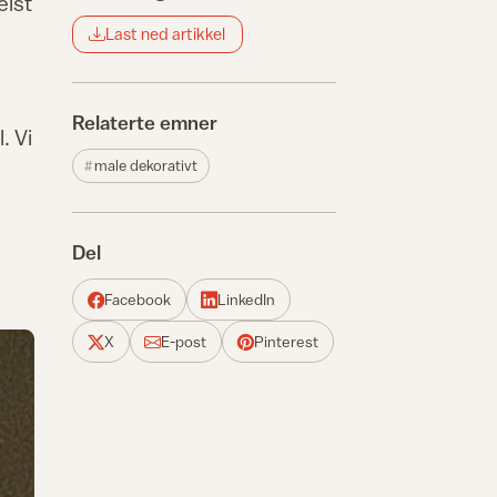
elst
Last ned artikkel
Relaterte emner
. Vi
male dekorativt
Del
Facebook
LinkedIn
X
E-post
Pinterest