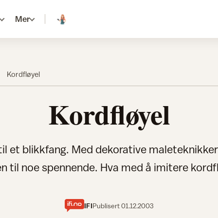
Mer
Kordfløyel
Kordfløyel
til et blikkfang. Med dekorative maleteknikker
n til noe spennende. Hva med å imitere kordf
IFI
Publisert
01.12.2003