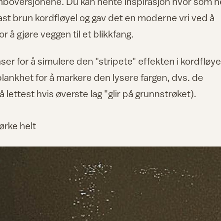
umboversjonene. Du kan hente inspirasjon hvor som h
fast brun kordfløyel og gav det en moderne vri ved å
 å gjøre veggen til et blikkfang.
ser for å simulere den "stripete" effekten i kordfløyel
blankhet for å markere den lysere fargen, dvs. de
lettest hvis øverste lag "glir på grunnstrøket).
ørke helt