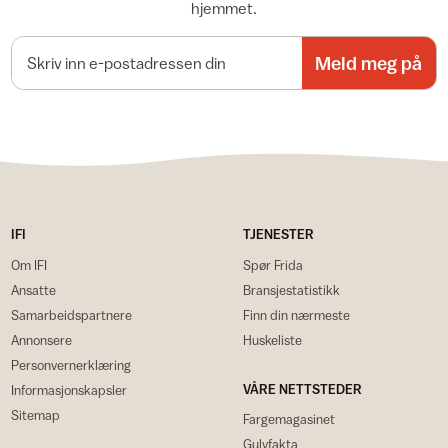
hjemmet.
E-postadresse
Meld meg på
IFI
TJENESTER
Om IFI
Spør Frida
Ansatte
Bransjestatistikk
Samarbeidspartnere
Finn din nærmeste
Annonsere
Huskeliste
Personvernerklæring
VÅRE NETTSTEDER
Informasjonskapsler
Sitemap
Fargemagasinet
Gulvfakta