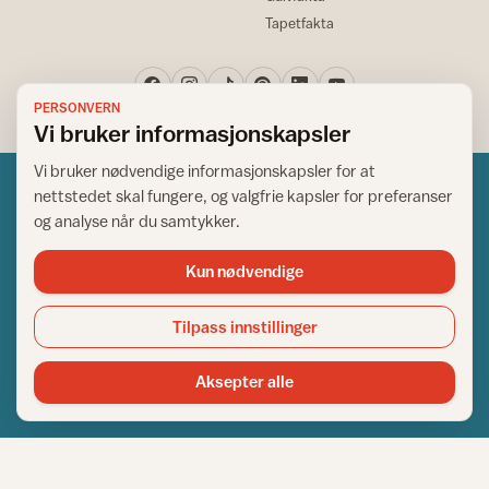
Tapetfakta
PERSONVERN
Vi bruker informasjonskapsler
Vi bruker nødvendige informasjonskapsler for at
nettstedet skal fungere, og valgfrie kapsler for preferanser
og analyse når du samtykker.
Kun nødvendige
Norsk råd for hjem og bygg
Copyright © 1995-2026. All Rights Reserved.
Tilpass innstillinger
Ansvarlig redaktør: Helge Bod Vangen
Adm. direktør: Helge Bod Vangen
Aksepter alle
Utgiver: IFI - Norsk råd for hjem og bygg