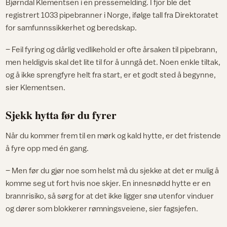
Bjørndal Klementsen i en pressemelding. I fjor ble det
registrert 1033 pipebranner i Norge, ifølge tall fra Direktoratet
for samfunnssikkerhet og beredskap.
– Feil fyring og dårlig vedlikehold er ofte årsaken til pipebrann,
men heldigvis skal det lite til for å unngå det. Noen enkle tiltak,
og å ikke sprengfyre helt fra start, er et godt sted å begynne,
sier Klementsen.
Sjekk hytta før du fyrer
Når du kommer frem til en mørk og kald hytte, er det fristende
å fyre opp med én gang.
– Men før du gjør noe som helst må du sjekke at det er mulig å
komme seg ut fort hvis noe skjer. En innesnødd hytte er en
brannrisiko, så sørg for at det ikke ligger snø utenfor vinduer
og dører som blokkerer rømningsveiene, sier fagsjefen.