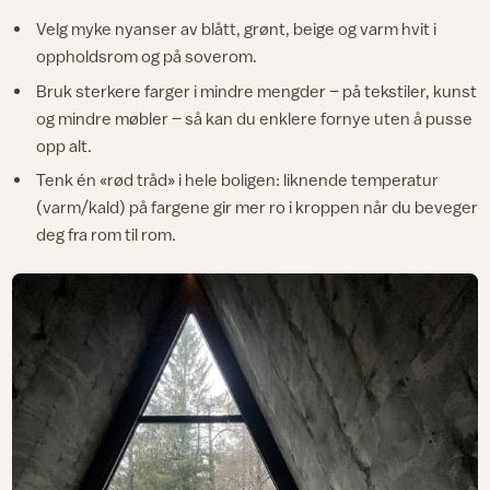
Velg myke nyanser av blått, grønt, beige og varm hvit i
oppholdsrom og på soverom.
Bruk sterkere farger i mindre mengder – på tekstiler, kunst
og mindre møbler – så kan du enklere fornye uten å pusse
opp alt.
Tenk én «rød tråd» i hele boligen: liknende temperatur
(varm/kald) på fargene gir mer ro i kroppen når du beveger
deg fra rom til rom.​