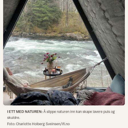
I ETT MED NATUREN:
Å slippe naturen inn kan skape lavere puls og
skuldre.
Foto: Charlotte Holberg Sveinsen/ifi.no