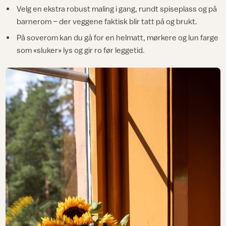
Velg en ekstra robust maling i gang, rundt spiseplass og på
barnerom – der veggene faktisk blir tatt på og brukt.
På soverom kan du gå for en helmatt, mørkere og lun farge
som «sluker» lys og gir ro før leggetid.​