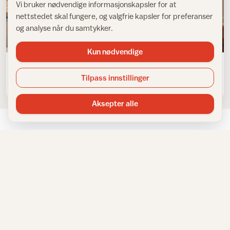
Vi bruker nødvendige informasjonskapsler for at
nettstedet skal fungere, og valgfrie kapsler for preferanser
og analyse når du samtykker.
Trender
Kun nødvendige
Trendy jordfarger med blå aksent
Tilpass innstillinger
Aksepter alle
NYHETSBREV
Få inspirasjon rett i innboksen
Meld deg på IFIs nyhetsbrev for tips, råd og inspirasjon til
hjemmet.
E-postadresse