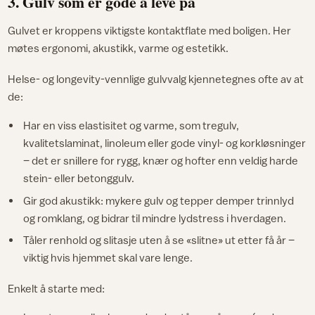
3. Gulv som er gode å leve på
Gulvet er kroppens viktigste kontaktflate med boligen. Her
møtes ergonomi, akustikk, varme og estetikk.
Helse- og longevity-vennlige gulvvalg kjennetegnes ofte av at
de:
Har en viss elastisitet og varme, som tregulv,
kvalitetslaminat, linoleum eller gode vinyl- og korkløsninger
– det er snillere for rygg, knær og hofter enn veldig harde
stein- eller betonggulv.​
Gir god akustikk: mykere gulv og tepper demper trinnlyd
og romklang, og bidrar til mindre lydstress i hverdagen.​
Tåler renhold og slitasje uten å se «slitne» ut etter få år –
viktig hvis hjemmet skal vare lenge.
Enkelt å starte med: