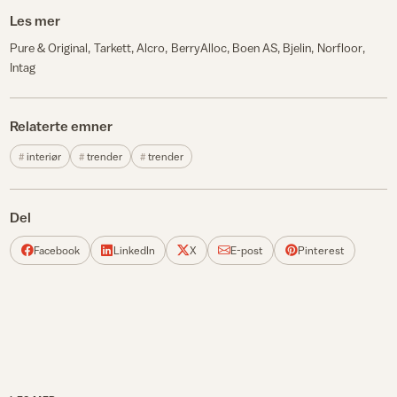
Les mer
Pure & Original
Tarkett
Alcro
BerryAlloc
Boen AS
Bjelin
Norfloor
Intag
Relaterte emner
interiør
trender
trender
Del
Facebook
LinkedIn
X
E-post
Pinterest