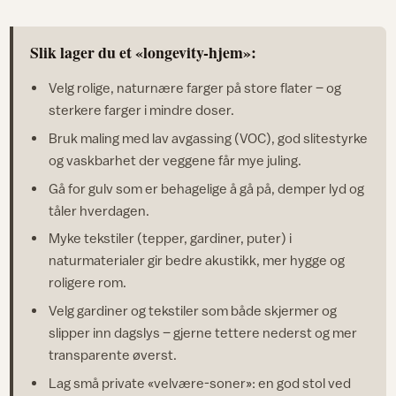
Slik lager du et «longevity-hjem»:
Velg rolige, naturnære farger på store flater – og
sterkere farger i mindre doser.
Bruk maling med lav avgassing (VOC), god slitestyrke
og vaskbarhet der veggene får mye juling.
Gå for gulv som er behagelige å gå på, demper lyd og
tåler hverdagen.
Myke tekstiler (tepper, gardiner, puter) i
naturmaterialer gir bedre akustikk, mer hygge og
roligere rom.
Velg gardiner og tekstiler som både skjermer og
slipper inn dagslys – gjerne tettere nederst og mer
transparente øverst.
Lag små private «velvære-soner»: en god stol ved