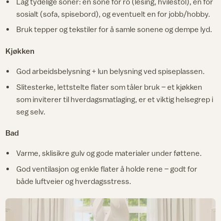
Lag tydelige soner: en sone for ro (lesing, hvilestol), en for
sosialt (sofa, spisebord), og eventuelt en for jobb/hobby.
Bruk tepper og tekstiler for å samle sonene og dempe lyd.
Kjøkken
God arbeidsbelysning + lun belysning ved spiseplassen.
Slitesterke, lettstelte flater som tåler bruk – et kjøkken
som inviterer til hverdagsmatlaging, er et viktig helsegrep i
seg selv.​
Bad
Varme, sklisikre gulv og gode materialer under føttene.
God ventilasjon og enkle flater å holde rene – godt for
både luftveier og hverdagsstress.