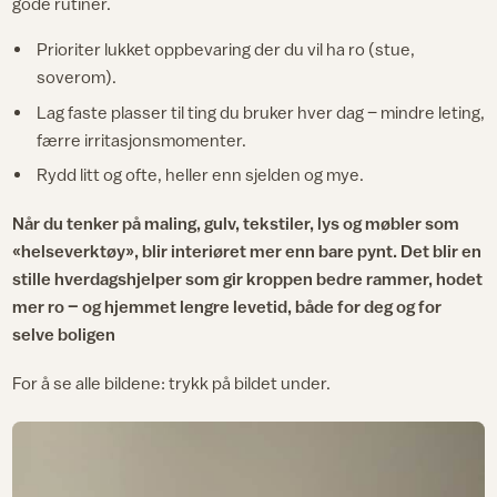
gode rutiner.​
Prioriter lukket oppbevaring der du vil ha ro (stue,
soverom).
Lag faste plasser til ting du bruker hver dag – mindre leting,
færre irritasjonsmomenter.
Rydd litt og ofte, heller enn sjelden og mye.
Når du tenker på maling, gulv, tekstiler, lys og møbler som
«helseverktøy», blir interiøret mer enn bare pynt. Det blir en
stille hverdagshjelper som gir kroppen bedre rammer, hodet
mer ro – og hjemmet lengre levetid, både for deg og for
selve boligen
For å se alle bildene: trykk på bildet under.