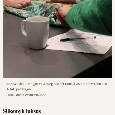
SE OG FØLE:
Det gjelder å ta og føle når Rubelli viser frem varene hos
INTAG på Skøyen.
Foto: Robert Walmann/ifi.no
Silkemyk luksus