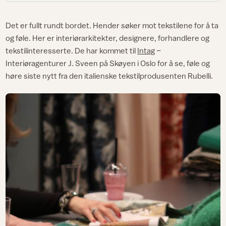
Det er fullt rundt bordet. Hender søker mot tekstilene for å ta
og føle. Her er interiørarkitekter, designere, forhandlere og
tekstilinteresserte. De har kommet til
Intag
–
Interiøragenturer J. Sveen på Skøyen i Oslo for å se, føle og
høre siste nytt fra den italienske tekstilprodusenten Rubelli.