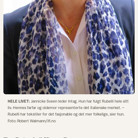
HELE LIVET:
Jannicke Sveen leder Intag. Hun har fulgt Rubelli hele sitt
liv. Hennes farfar og oldemor representerte det italienske merket. –
Rubelli har tekstiler for det fasjonable og det mer folkelige, sier hun.
Foto: Robert Walmann/ifi.no