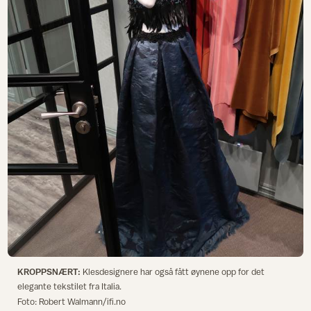
KROPPSNÆRT:
Klesdesignere har også fått øynene opp for det
elegante tekstilet fra Italia.
Foto: Robert Walmann/ifi.no