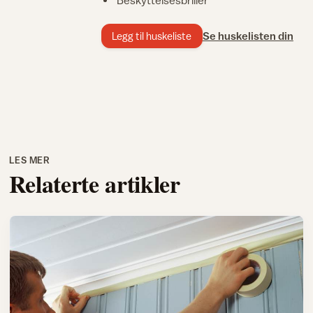
Beskyttelsesbriller
Se huskelisten din
Legg til huskeliste
LES MER
Relaterte artikler