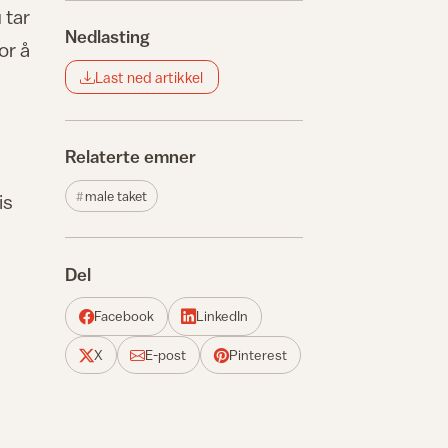
 tar
Nedlasting
or å
Last ned artikkel
Relaterte emner
male taket
is
Del
Facebook
LinkedIn
X
E-post
Pinterest