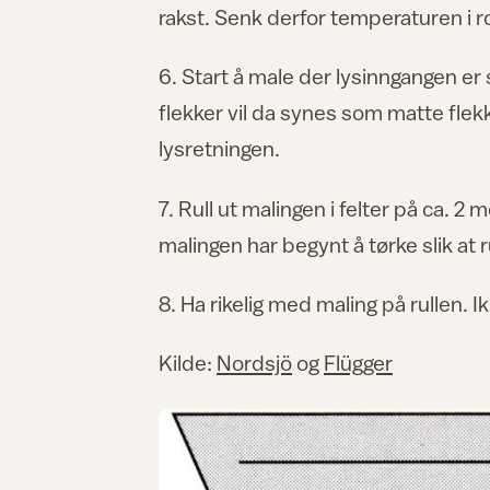
rakst. Senk derfor temperaturen i ro
6. Start å male der lysinngangen er 
flekker vil da synes som matte flek
lysretningen.
7. Rull ut malingen i felter på ca. 2 
malingen har begynt å tørke slik at r
8. Ha rikelig med maling på rullen. I
Kilde:
Nordsjö
og
Flügger