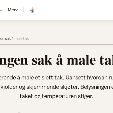
Mer
gen sak å male tak
ngen sak å male t
erende å male et slett tak. Uansett hvordan rul
 skjolder og skjemmende skjøter. Belysningen 
taket og temperaturen stiger.