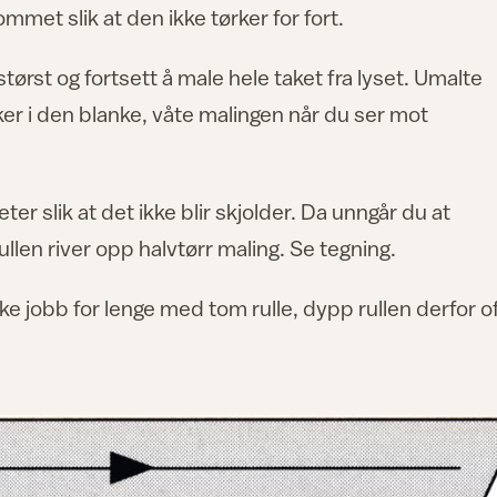
mmet slik at den ikke tørker for fort.
størst og fortsett å male hele taket fra lyset. Umalte
ker i den blanke, våte malingen når du ser mot
meter slik at det ikke blir skjolder. Da unngår du at
ullen river opp halvtørr maling. Se tegning.
kke jobb for lenge med tom rulle, dypp rullen derfor o