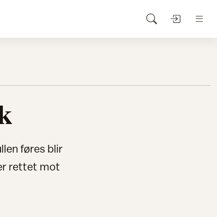
ak
len føres blir
er rettet mot