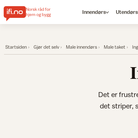
Norsk råd for
Innendørs
Utendørs
hjem og bygg
Startsiden
Gjør det selv
Male innendørs
Male taket
In
I
Det er frustr
det striper,