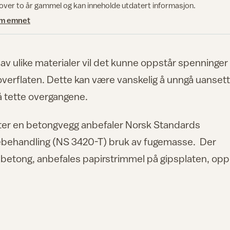
 over to år gammel og kan inneholde utdatert informasjon.
om emnet
av ulike materialer vil det kunne oppstår spenninger
 overflaten. Dette kan være vanskelig å unngå uansett
 å tette overgangene.
ter en betongvegg anbefaler Norsk Standards
atebehandling (NS 3420-T) bruk av fugemasse. Der
 betong, anbefales papirstrimmel på gipsplaten, opp