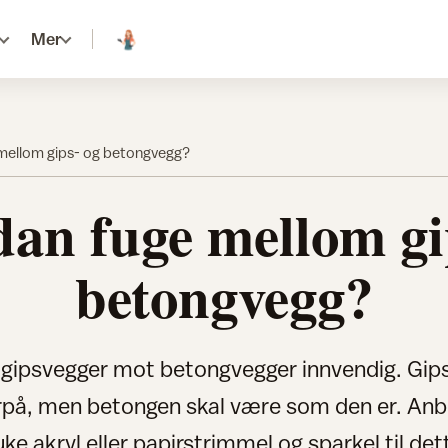
Mer
mellom gips- og betongvegg?
an fuge mellom gi
betongvegg?
e gipsvegger mot betongvegger innvendig. Gip
rpå, men betongen skal være som den er. Anbe
uke akryl eller papirstrimmel og sparkel til det