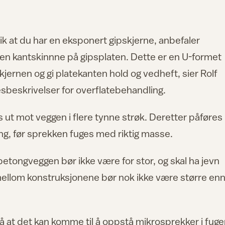
k at du har en eksponert gipskjerne, anbefaler
n kantskinnne på gipsplaten. Dette er en U-formet
jernen og gi platekanten hold og vedheft, sier Rolf
sbeskrivelser for overflatebehandling.
 ut mot veggen i flere tynne strøk. Deretter påføres
ing, før sprekken fuges med riktig masse.
tongveggen bør ikke være for stor, og skal ha jevn
n mellom konstruksjonene bør nok ikke være større enn
at det kan komme til å oppstå mikrosprekker i fuge