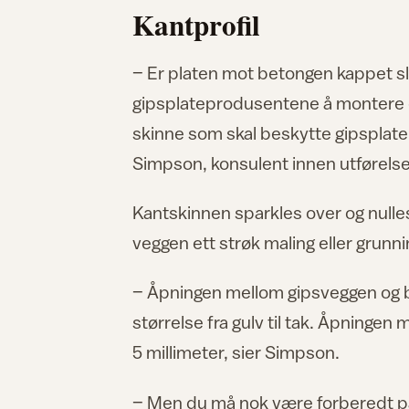
Kantprofil
– Er platen mot betongen kappet sli
gipsplateprodusentene å montere e
skinne som skal beskytte gipsplatek
Simpson, konsulent innen utførelse
Kantskinnen sparkles over og nulles
veggen ett strøk maling eller grunn
– Åpningen mellom gipsveggen og be
størrelse fra gulv til tak. Åpninge
5 millimeter, sier Simpson.
– Men du må nok være forberedt på 