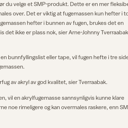
bør du velge et SMP-produkt. Dette er en mer fleksib
es over. Det er viktig at fugemassen kun hefter i t
ugemassen hefter i bunnen av fugen, brukes det en
vis det ikke er plass nok, sier Arne-Johnny Tverraaba
n en bunnfyllingslist eller tape, vil fugen hefte i tre side
fugemassen.
fug av akryl av god kvalitet, sier Tverraabak.
nen, vil en akrylfugemasse sannsynligvis kunne klare
rne noe rimeligere og kan overmales raskere, enn S