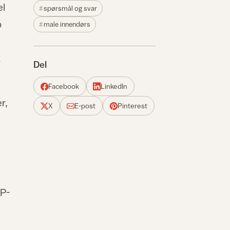
el
spørsmål og svar
o
male innendørs
k
Del
Facebook
LinkedIn
r,
X
E-post
Pinterest
MP-