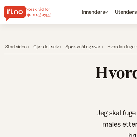
Norsk råd for
Innendørs
Utendørs
hjem og bygg
Startsiden
Gjør det selv
Spørsmål og svar
Hvordan fuge 
Hvord
Jeg skal fug
males ette
br