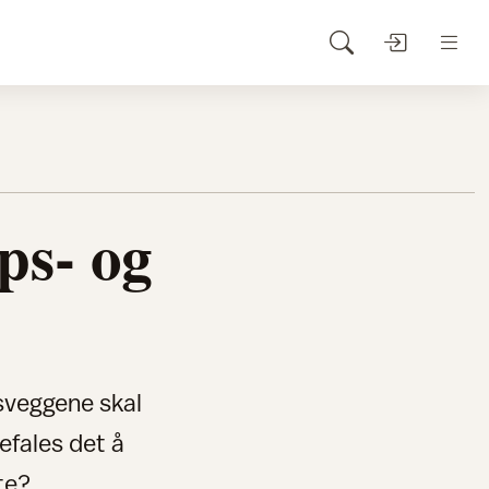
ps- og
sveggene skal
fales det å
te?