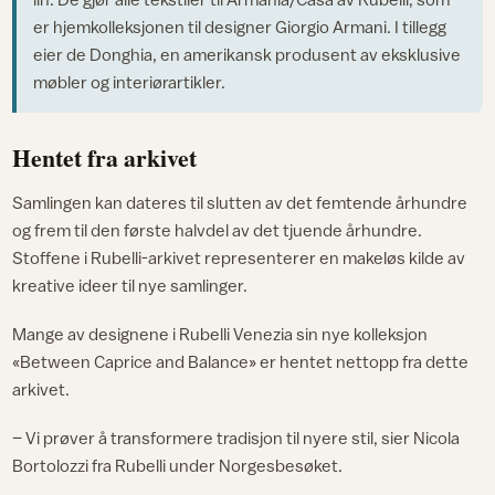
er hjemkolleksjonen til designer Giorgio Armani. I tillegg
eier de Donghia, en amerikansk produsent av eksklusive
møbler og interiørartikler.
Hentet fra arkivet
Samlingen kan dateres til slutten av det femtende århundre
og frem til den første halvdel av det tjuende århundre.
Stoffene i Rubelli-arkivet representerer en makeløs kilde av
kreative ideer til nye samlinger.
Mange av designene i Rubelli Venezia sin nye kolleksjon
«Between Caprice and Balance» er hentet nettopp fra dette
arkivet.
– Vi prøver å transformere tradisjon til nyere stil, sier Nicola
Bortolozzi fra Rubelli under Norgesbesøket.