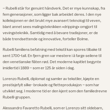
– Rubelli står for genuint håndverk. Det er mye kunnskap, fra
fem generasjoner, som ligger bak arbeidet deres. I den nye
kolleksjonen er det brukt mye avansert teknologi til veven,
blant annet sees malingsteknikken «dripping» omgjort til
vevingsteknikk. Samtidig med å bevare tradisjoner, er de
både trendsettende og innovative, forteller Bolme.
Rubelli familiens befatning med tekstil kan spores tilbake til
sent 1700-tall. En fjern gren var mestere i å farge seilene til
den venetianske flåten rød. Det moderne kapitlet begynte
imidlertid i 1889 – som er 125 år siden i dag.
Lorenzo Rubelli, diplomat og samler av tekstiler, kjøpte en
prestisjefylt silke- brokade og fletteproduksjon – som har
utviklet seg. I moderne tid er den kjent som den familiedrevne
Rubelli-gruppen.
Alessandro Favaretto Rubelli, som er Lorenzo sitt oldebarn,