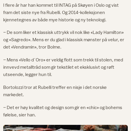
I flere år har han kommet til INTAG på Skøyen i Oslo og vist
fram det siste nye fra Rubelli. Og 2014-kolleksjonen
kjennetegnes av både mye historie og ny teknologi.
– De som liker et klassisk uttrykk vil nok like «Lady Hamilton»
og «Sagredo». Mens er du glad i klassisk mønster på velur, er
det «Vendramin», tror Bolme.
– Mens «Vello d´Oro» er veldig flott som trekk til stolen, med
innvevd metalltråd som gir tekstilet et eksklusivt og røft
utseende, legger hun til.
Bortolozzi tror at Rubelli treffer en nisje i det norske
markedet.
– Det er høy kvalitet og design som gir en «chic» og bohems
følelse, sier han.