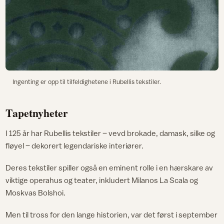
Ingenting er opp til tilfeldighetene i Rubellis tekstiler.
Tapetnyheter
I 125 år har Rubellis tekstiler – vevd brokade, damask, silke og
fløyel – dekorert legendariske interiører.
Deres tekstiler spiller også en eminent rolle i en hærskare av
viktige operahus og teater, inkludert Milanos La Scala og
Moskvas Bolshoi.
Men til tross for den lange historien, var det først i september