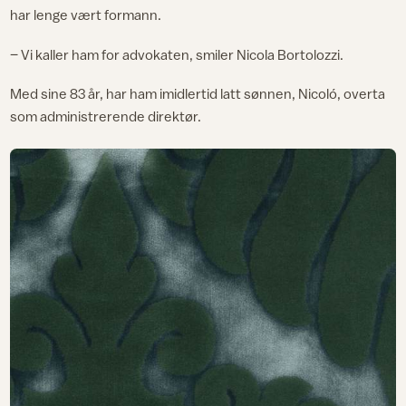
har lenge vært formann.
– Vi kaller ham for advokaten, smiler Nicola Bortolozzi.
Med sine 83 år, har ham imidlertid latt sønnen, Nicoló, overta
som administrerende direktør.