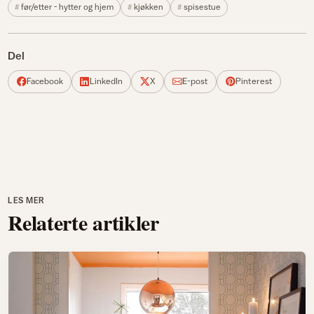
før/etter - hytter og hjem
kjøkken
spisestue
Del
Facebook
LinkedIn
X
E-post
Pinterest
LES MER
Relaterte artikler