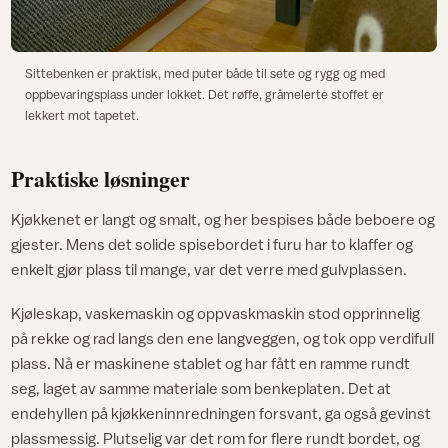
Sittebenken er praktisk, med puter både til sete og rygg og med
oppbevaringsplass under lokket. Det røffe, gråmelerte stoffet er
lekkert mot tapetet.
Praktiske løsninger
Kjøkkenet er langt og smalt, og her bespises både beboere og
gjester. Mens det solide spisebordet i furu har to klaffer og
enkelt gjør plass til mange, var det verre med gulvplassen.
Kjøleskap, vaskemaskin og oppvaskmaskin stod opprinnelig
på rekke og rad langs den ene langveggen, og tok opp verdifull
plass. Nå er maskinene stablet og har fått en ramme rundt
seg, laget av samme materiale som benkeplaten. Det at
endehyllen på kjøkkeninnredningen forsvant, ga også gevinst
plassmessig. Plutselig var det rom for flere rundt bordet, og