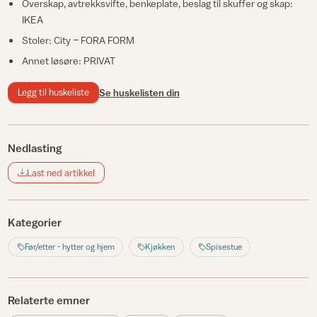
Overskap, avtrekksvifte, benkeplate, beslag til skuffer og skap:
IKEA
Stoler: City – FORA FORM
Annet løsøre: PRIVAT
Legg til huskeliste
Se huskelisten din
Nedlasting
Last ned artikkel
Kategorier
Før/etter - hytter og hjem
Kjøkken
Spisestue
Relaterte emner