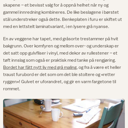
skapene – et bevisst valg for å oppnå helhet når ny og
gammel innredning kombineres. De like beslagene i børstet
stål understreker også dette. Benkeplaten i furu er skiftet ut
med en lettstelt laminatvariant, i en lysere grå nyanse.
En av veggene har tapet, med gråsorte trestammer på hvit
bakgrunn. Over komfyren og mellom over- og underskap er
det satt opp gulvfliser i vinyl, med dekor av rullestener – et
tøft innslag som også er praktisk med tanke på rengjøring.
Bordet har fått nytt liv med grå maling
, og fra å være et heller
traust furubord er det som om det ble stoltere og «retter
ryggen»! Gulvet er uforandret, og gir en varm fargetone til
rommet.