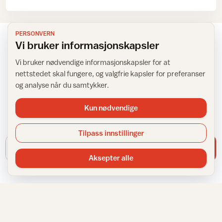
PERSONVERN
Vi bruker informasjonskapsler
Vi bruker nødvendige informasjonskapsler for at
NYHETSBREV
nettstedet skal fungere, og valgfrie kapsler for preferanser
Få inspirasjon rett i innboksen
og analyse når du samtykker.
Kun nødvendige
Meld deg på IFIs nyhetsbrev for tips, råd og inspirasjon til
hjemmet.
Tilpass innstillinger
E-postadresse
Meld meg på
Aksepter alle