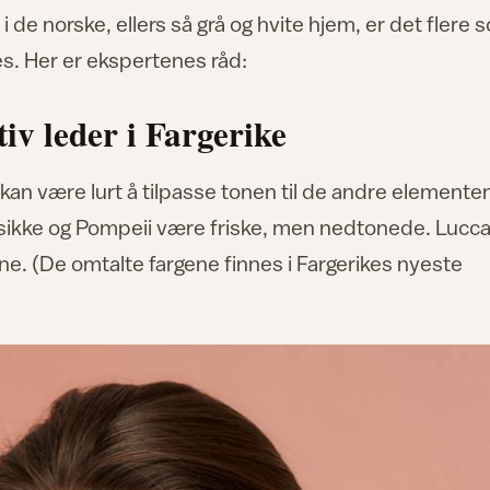
i de norske, ellers så grå og hvite hjem, er det flere 
es. Her er ekspertenes råd:
iv leder i Fargerike
 kan være lurt å tilpasse tonen til de andre elementen
lsikke og Pompeii være friske, men nedtonede. Lucc
e. (De omtalte fargene finnes i Fargerikes nyeste