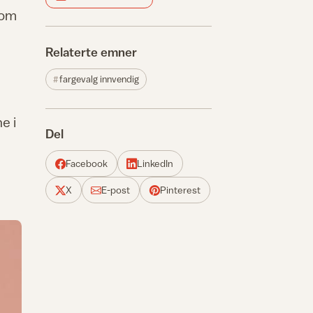
som
Relaterte emner
fargevalg innvendig
e i
Del
a
Facebook
LinkedIn
X
E-post
Pinterest