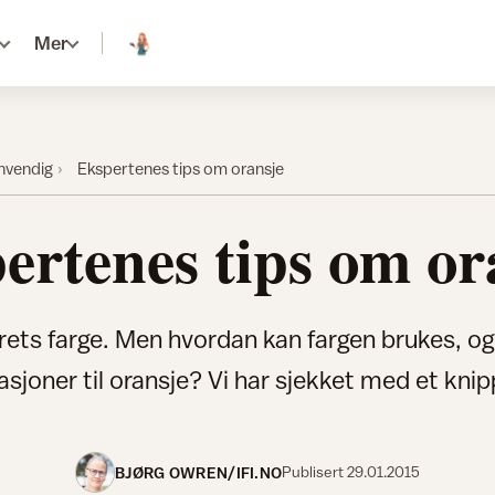
Mer
nnvendig
Ekspertenes tips om oransje
ertenes tips om or
årets farge. Men hvordan kan fargen brukes, og
sjoner til oransje? Vi har sjekket med et knip
BJØRG OWREN/IFI.NO
Publisert
29.01.2015