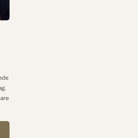
ende
ag.
bare