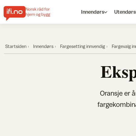
Norsk råd for
Innendørs
Utendørs
hjem og bygg
Startsiden
Innendørs
Fargesetting innvendig
Fargevalg i
Eksp
Oransje er 
fargekombina