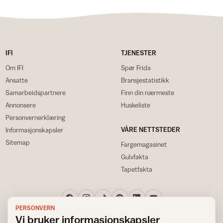
IFI
TJENESTER
Om IFI
Spør Frida
Ansatte
Bransjestatistikk
Samarbeidspartnere
Finn din nærmeste
Annonsere
Huskeliste
Personvernerklæring
VÅRE NETTSTEDER
Informasjonskapsler
Sitemap
Fargemagasinet
Gulvfakta
Tapetfakta
PERSONVERN
Vi bruker informasjonskapsler