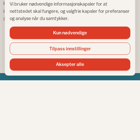
Personvernerklæring
Vi bruker nødvendige informasjonskapsler for at
VÅRE NETTSTEDER
nettstedet skal fungere, og valgfrie kapsler for preferanser
Informasjonskapsler
og analyse når du samtykker.
Sitemap
Fargemagasinet
Gulvfakta
Kun nødvendige
Tapetfakta
Tilpass innstillinger
Aksepter alle
Norsk råd for hjem og bygg
Copyright © 1995-2026. All Rights Reserved.
Ansvarlig redaktør: Helge Bod Vangen
Adm. direktør: Helge Bod Vangen