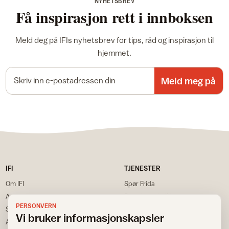
NYHETSBREV
Få inspirasjon rett i innboksen
Meld deg på IFIs nyhetsbrev for tips, råd og inspirasjon til
hjemmet.
E-postadresse
Meld meg på
IFI
TJENESTER
Om IFI
Spør Frida
Ansatte
Bransjestatistikk
PERSONVERN
Samarbeidspartnere
Finn din nærmeste
Vi bruker informasjonskapsler
Annonsere
Huskeliste