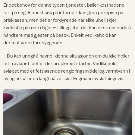
Er det behov for denne typen tjenester, baller kostnadene
fort på seg. Et raskt søk på internett kan gi en pekepinn på
prisklassen, men det er fordyrende når slike uhell skjer
kveldstid på røde dager – i tillegg til at det kan bli stressende å
håndtere med gjester på besøk. Enkelt vedlikehold kan
derimot være forebyggende.
– Du kan unngå å havne i denne situasjonen om du ikke heller
fett i avløpet, det er der problemet starter. Vedlikehold
avløpet med et fettløsende rengjøringsmiddel og varmtvann i
ny og ne så er du langt på vei, sier Engmann avslutningsvis.