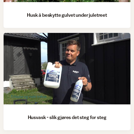
Husk å beskytte gulvet under juletreet
Vaske og male trehus
Husvask - slik gjøres det steg for steg