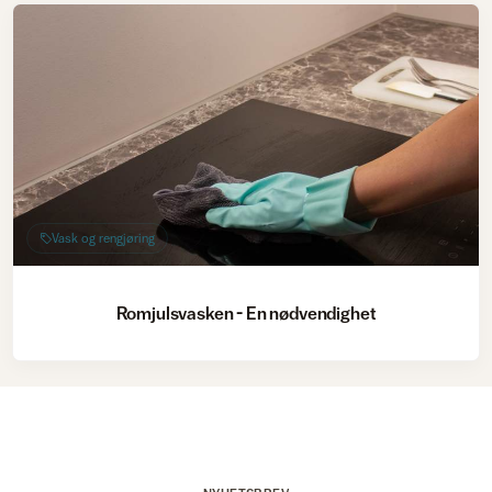
Vask og rengjøring
Romjulsvasken - En nødvendighet