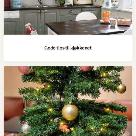
Lim, fug, kjemikalier
Gode tips til kjøkkenet
Vedlikehold av gulv