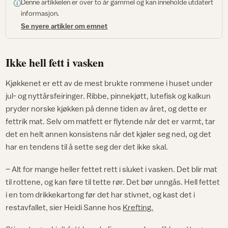
Denne artikkelen er over to år gammel og kan inneholde utdatert
informasjon.
Se nyere artikler om emnet
Ikke hell fett i vasken
Kjøkkenet er ett av de mest brukte rommene i huset under
jul- og nyttårsfeiringer. Ribbe, pinnekjøtt, lutefisk og kalkun
pryder norske kjøkken på denne tiden av året, og dette er
fettrik mat. Selv om matfett er flytende når det er varmt, tar
det en helt annen konsistens når det kjøler seg ned, og det
har en tendens til å sette seg der det ikke skal.
– Alt for mange heller fettet rett i sluket i vasken. Det blir mat
til rottene, og kan føre til tette rør. Det bør unngås. Hell fettet
i en tom drikkekartong før det har stivnet, og kast det i
restavfallet, sier Heidi Sanne hos
Krefting.