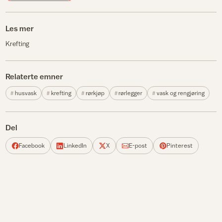
Les mer
Krefting
Relaterte emner
husvask
krefting
rørkjøp
rørlegger
vask og rengjøring
Del
Facebook
LinkedIn
X
E-post
Pinterest