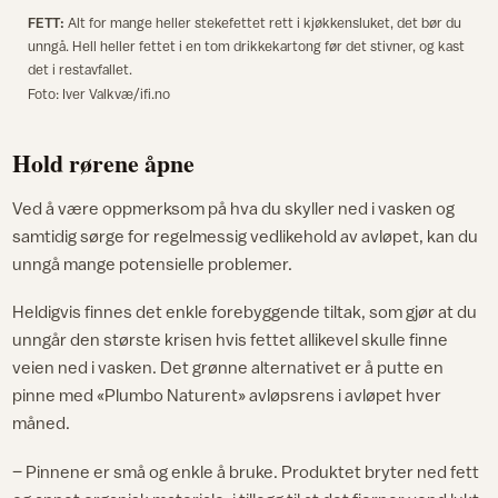
FETT:
Alt for mange heller stekefettet rett i kjøkkensluket, det bør du
unngå. Hell heller fettet i en tom drikkekartong før det stivner, og kast
det i restavfallet.
Foto: Iver Valkvæ/ifi.no
Hold rørene åpne
Ved å være oppmerksom på hva du skyller ned i vasken og
samtidig sørge for regelmessig vedlikehold av avløpet, kan du
unngå mange potensielle problemer.
Heldigvis finnes det enkle forebyggende tiltak, som gjør at du
unngår den største krisen hvis fettet allikevel skulle finne
veien ned i vasken. Det grønne alternativet er å putte en
pinne med «Plumbo Naturent» avløpsrens i avløpet hver
måned.
– Pinnene er små og enkle å bruke. Produktet bryter ned fett