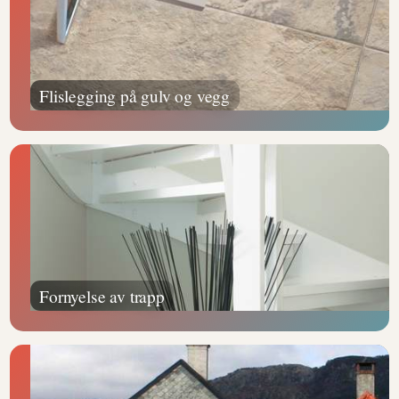
Flislegging på gulv og vegg
Fornyelse av trapp