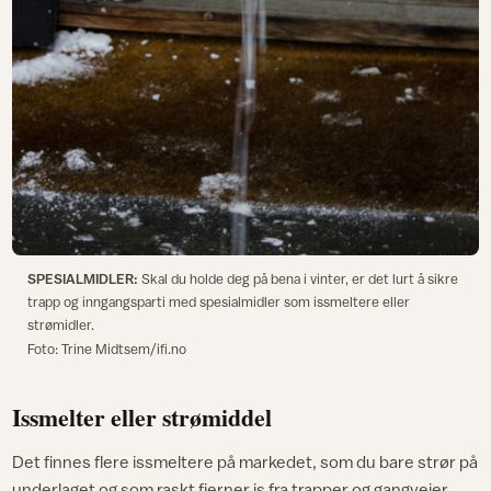
SPESIALMIDLER:
Skal du holde deg på bena i vinter, er det lurt å sikre
trapp og inngangsparti med spesialmidler som issmeltere eller
strømidler.
Foto: Trine Midtsem/ifi.no
Issmelter eller strømiddel
Det finnes flere issmeltere på markedet, som du bare strør på
underlaget og som raskt fjerner is fra trapper og gangveier.