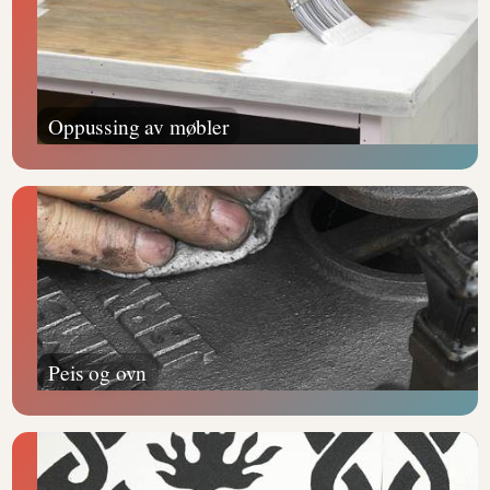
Oppussing av møbler
Peis og ovn