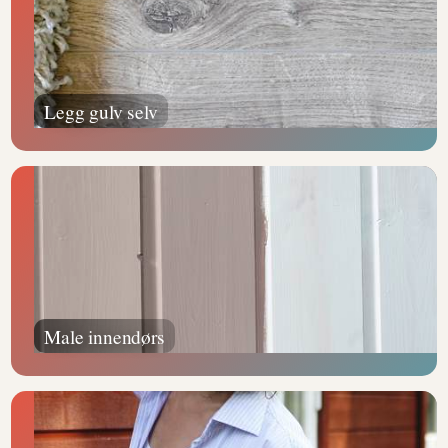
Legg gulv selv
Male innendørs