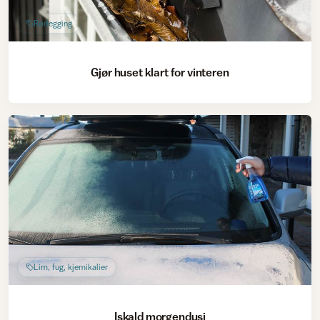
Rørlegging
Gjør huset klart for vinteren
Lim, fug, kjemikalier
Iskald morgendusj