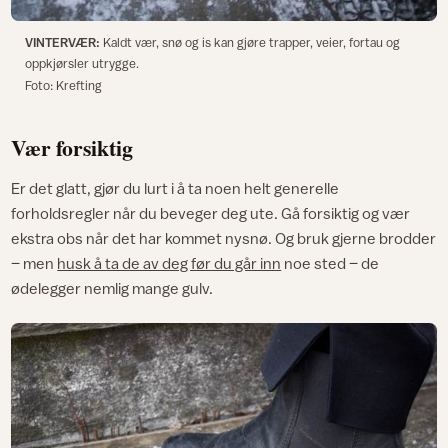
VINTERVÆR:
Kaldt vær, snø og is kan gjøre trapper, veier, fortau og
oppkjørsler utrygge.
Foto: Krefting
Vær forsiktig
Er det glatt, gjør du lurt i å ta noen helt generelle
forholdsregler når du beveger deg ute. Gå forsiktig og vær
ekstra obs når det har kommet nysnø. Og bruk gjerne brodder
– men
husk å ta de av deg før du går inn
noe sted – de
ødelegger nemlig mange gulv.