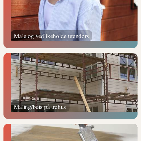
Male og vedlikeholde utendørs
Maling/beis på trehus