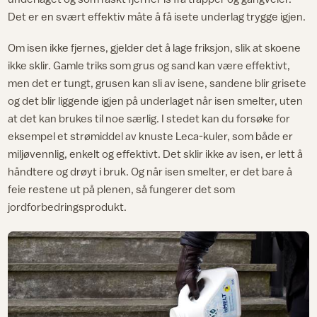
Det er en svært effektiv måte å få isete underlag trygge igjen.
Om isen ikke fjernes, gjelder det å lage friksjon, slik at skoene
ikke sklir. Gamle triks som grus og sand kan være effektivt,
men det er tungt, grusen kan sli av isene, sandene blir grisete
og det blir liggende igjen på underlaget når isen smelter, uten
at det kan brukes til noe særlig. I stedet kan du forsøke for
eksempel et strømiddel av knuste Leca-kuler, som både er
miljøvennlig, enkelt og effektivt. Det sklir ikke av isen, er lett å
håndtere og drøyt i bruk. Og når isen smelter, er det bare å
feie restene ut på plenen, så fungerer det som
jordforbedringsprodukt.