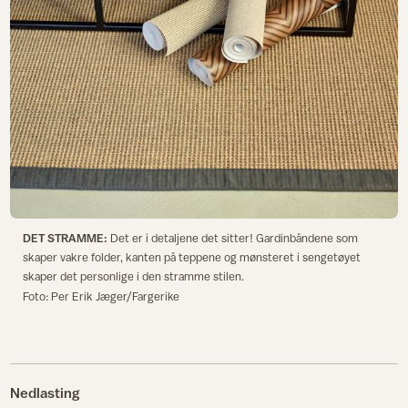
DET STRAMME:
Det er i detaljene det sitter! Gardinbåndene som
skaper vakre folder, kanten på teppene og mønsteret i sengetøyet
skaper det personlige i den stramme stilen.
Foto: Per Erik Jæger/Fargerike
Nedlasting