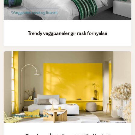
Veggplater, panel og listverk
Trendy veggpaneler gir rask fornyelse
Fargesetting innvendig