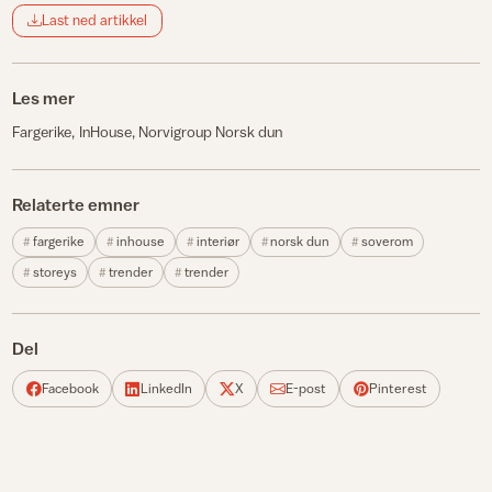
Last ned artikkel
Les mer
Fargerike
InHouse
Norvigroup Norsk dun
Relaterte emner
fargerike
inhouse
interiør
norsk dun
soverom
storeys
trender
trender
Del
Facebook
LinkedIn
X
E-post
Pinterest