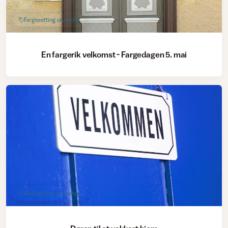
Fargesetting utvendig
En fargerik velkomst - Fargedagen 5. mai
Maling/beis på trehus