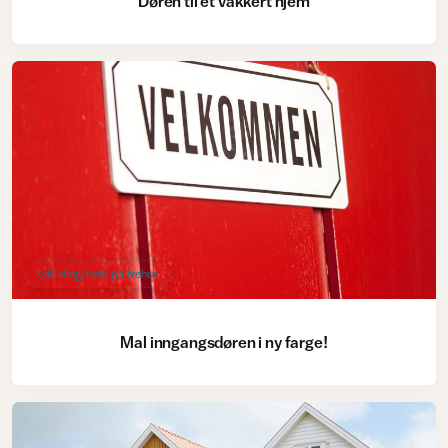
Døren til et vakkert hjem
Maling/beis på trehus
Mal inngangsdøren i ny farge!