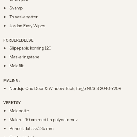
Svamp
To vaskebøtter
Jordan Easy Wipes
FORBEREDELSE:
Slipepapir, korning 120
Maskeringstape
Malefilt
MALING:
Nordsjö One Door & Window Tech, farge NCS S 2040-Y20R.
VERKTØY
Malebøtte
Malerull 10 cm med fin polyestervev
Pensel, flat skrå 35 mm