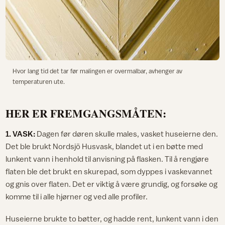
Hvor lang tid det tar før malingen er overmalbar, avhenger av
temperaturen ute.
HER ER FREMGANGSMÅTEN:
1. VASK:
Dagen før døren skulle males, vasket huseierne den.
Det ble brukt Nordsjö Husvask, blandet ut i en bøtte med
lunkent vann i henhold til anvisning på flasken. Til å rengjøre
flaten ble det brukt en skurepad, som dyppes i vaskevannet
og gnis over flaten. Det er viktig å være grundig, og forsøke og
komme til i alle hjørner og ved alle profiler.
Huseierne brukte to bøtter, og hadde rent, lunkent vann i den