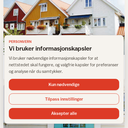
PERSONVERN
Vi bruker informasjonskapsler
Fargesetting utvendig
Vi bruker nødvendige informasjonskapsler for at
nettstedet skal fungere, og valgfrie kapsler for preferanser
Riktig farge gir harmoni og identitet
og analyse når du samtykker.
Kun nødvendige
Tilpass innstillinger
Aksepter alle