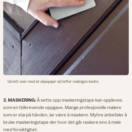
Gå lett over med et slipepapir så hefter malingen bedre.
3. MASKERING:
Å sette opp maskeringstape kan oppleves
som en tidkrevende oppgave. Mange profesjonelle malere
som er stø på hånden, lar være å maskere. Myhre anbefaler å
bruke maskeringstape der hvor det går raskere enn å male
med forsiktighet.