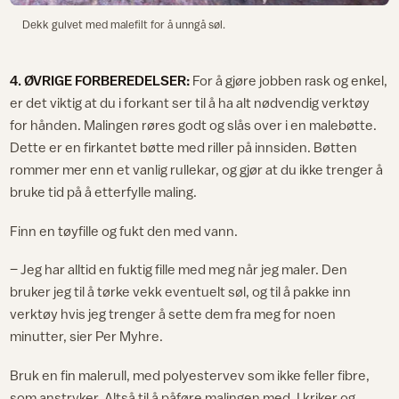
Dekk gulvet med malefilt for å unngå søl.
4. ØVRIGE FORBEREDELSER:
For å gjøre jobben rask og enkel,
er det viktig at du i forkant ser til å ha alt nødvendig verktøy
for hånden. Malingen røres godt og slås over i en malebøtte.
Dette er en firkantet bøtte med riller på innsiden. Bøtten
rommer mer enn et vanlig rullekar, og gjør at du ikke trenger å
bruke tid på å etterfylle maling.
Finn en tøyfille og fukt den med vann.
– Jeg har alltid en fuktig fille med meg når jeg maler. Den
bruker jeg til å tørke vekk eventuelt søl, og til å pakke inn
verktøy hvis jeg trenger å sette dem fra meg for noen
minutter, sier Per Myhre.
Bruk en fin malerull, med polyestervev som ikke feller fibre,
som anstryker. Altså til å påføre malingen med. I kriker og