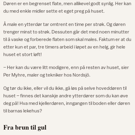
Døren er en begrenset flate, men allikevel godt synlig. Her kan
du med enkle midler sette et eget preg på huset.
Å male en ytterdør tar omtrent en time per strøk. Og døren
trenger minst to strøk. Dessuten går det med noen minutter
til å vaske og forberede flaten som skal males. Faktum er at du
etter kun et par, tre timers arbeid i løpet av en helg, gir hele
huset et stort løft!
– Her kan du være litt modigere, enn på resten av huset, sier
Per Myhre, maler og tekniker hos Nordsjö.
Og tør du ikke, eller vil du ikke, gå løs på selve hoveddøren til
huset – finnes det kanskje andre ytterdører som du kan øve
deg på! Hva med kjellerdøren, inngangen til boden eller døren
til barnas lekehus?
Fra brun til gul