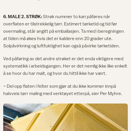
6. MALE 2. STRØK:
Strøk nummer to kan påføres når
overflaten er tilstrekkelig tørr. Estimert tørketid og tid før
overmaling, står angitt på emballasjen. Ta med i beregningen
at tiden må økes hvis det er kaldere enn 20 grader ute.
Solpåvirkning og luftfuktighet kan også påvirke tørketiden.
Ved påføring av det andre strøket er det enda viktigere med
systematikk i arbeidsgangen. Her er det nemlig ikke like enkelt
å se hvor du har malt, og hvor du hittil ikke har vært.
– Del opp flaten i felter som gjør at du ikke kommer innpå
halvveis tørr maling med verktøyet etterpå, sier Per Myhre.