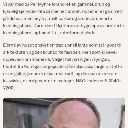
Vi var med da Per Myhre forandret en gammel, brun og
kjedelig kjellerdør til å bli noe helt annet. Huset er et gammelt
gårdshus, med høy hvitmalt sokkel og brede, brunsorte
kledningsbord. Døren inn til kjelleren er bygd opp av profilerte
kledningsbord, og har et lite, ruterformet vindu.
Eierne av huset ønsket en tradisjonell farge som står godt til
arkitekturen og den brunsorte fasaden, men som allikevel
oppleves som moderne. Valget falt på fargen «Fjellgul»,
hentet fra Nordsjös fargeguide «One klassiske farger». Dette
er en gulfarge som trekker mot rødt, og den kan minne om
klassiske, okerpigmenterte malinger. NSC-koden er S 2040-
Y20R.