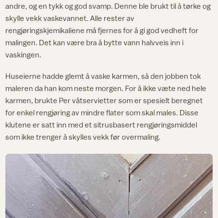
andre, og en tykk og god svamp. Denne ble brukt til å tørke og
skylle vekk vaskevannet. Alle rester av
rengjøringskjemikaliene må fjernes for å gi god vedheft for
malingen. Det kan være bra å bytte vann halvveis inn i
vaskingen.
Huseierne hadde glemt å vaske karmen, så den jobben tok
maleren da han kom neste morgen. For å ikke væte ned hele
karmen, brukte Per våtservietter som er spesielt beregnet
for enkel rengjøring av mindre flater som skal males. Disse
klutene er satt inn med et sitrusbasert rengjøringsmiddel
som ikke trenger å skylles vekk før overmaling.