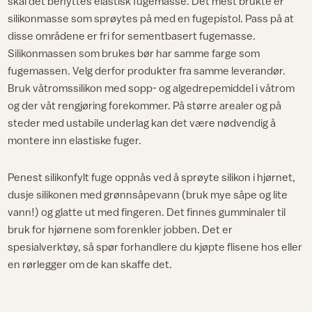
skal det benyttes elastisk fugemasse. Det mest brukte er
silikonmasse som sprøytes på med en fugepistol. Pass på at
disse områdene er fri for sementbasert fugemasse.
Silikonmassen som brukes bør har samme farge som
fugemassen. Velg derfor produkter fra samme leverandør.
Bruk våtromssilikon med sopp- og algedrepemiddel i våtrom
og der våt rengjøring forekommer. På større arealer og på
steder med ustabile underlag kan det være nødvendig å
montere inn elastiske fuger.
Penest silikonfylt fuge oppnås ved å sprøyte silikon i hjørnet,
dusje silikonen med grønnsåpevann (bruk mye såpe og lite
vann!) og glatte ut med fingeren. Det finnes gumminaler til
bruk for hjørnene som forenkler jobben. Det er
spesialverktøy, så spør forhandlere du kjøpte flisene hos eller
en rørlegger om de kan skaffe det.