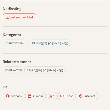
Nedlasting
Last ned artikkel
Kategorier
Tørt våtrom
Flislegging på gulv og vegg
Relaterte emner
tørt våtrom
flislegging på gulv og vegg
Del
Facebook
LinkedIn
X
E-post
Pinterest