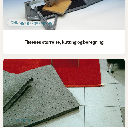
Flislegging på gulv og vegg
Flisenes størrelse, kutting og beregning
Planlegging