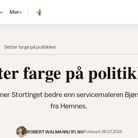
Mer
Setter farge på politikken
ter farge på politi
nner Stortinget bedre enn servicemaleren Bjør
fra Hemnes.
ROBERT WALMANN/IFI.NO
Publisert
26.07.2016