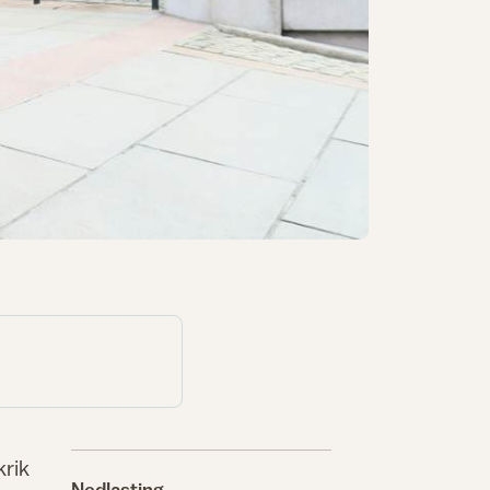
krik
Nedlasting