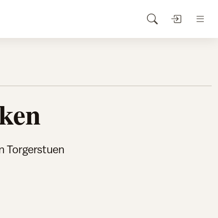
kken
n Torgerstuen