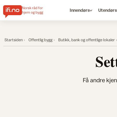
Norsk råd for
Innendørs
Utendørs
hjem og bygg
Startsiden
Offentlig bygg
Butikk, bank og offentlige lokaler
Set
Få andre kje