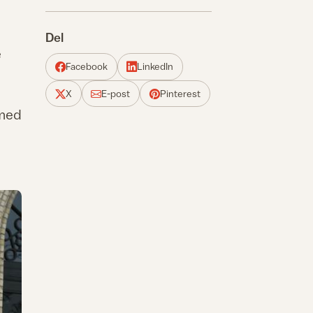
Del
e
Facebook
LinkedIn
X
E-post
Pinterest
 med