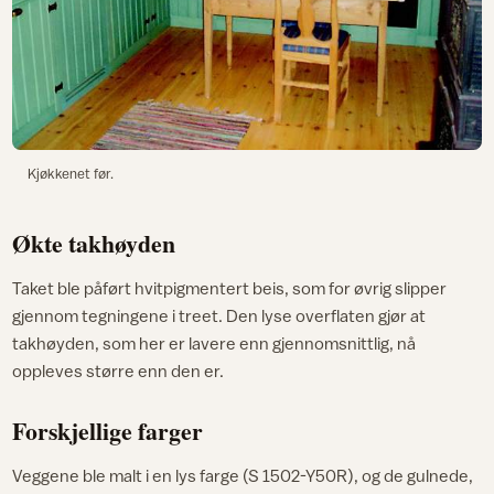
Kjøkkenet før.
Økte takhøyden
Taket ble påført hvitpigmentert beis, som for øvrig slipper
gjennom tegningene i treet. Den lyse overflaten gjør at
takhøyden, som her er lavere enn gjennomsnittlig, nå
oppleves større enn den er.
Forskjellige farger
Veggene ble malt i en lys farge (S 1502-Y50R), og de gulnede,