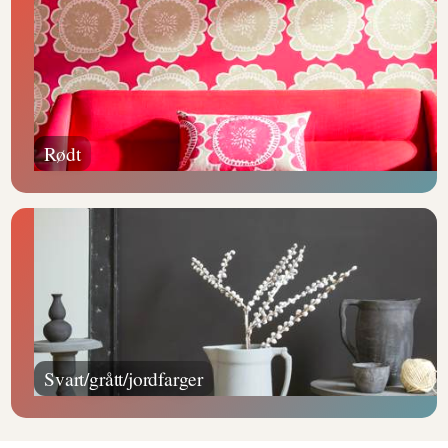
Rødt
Svart/grått/jordfarger