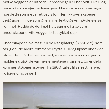
mørke veggene er historie. Innredningen er beholdt. Over- og
underskap trenger nødvendigvis ikke å være i samme farge,
noe dette rommet er et bevis for. Her fikk overskapene
veggfargen – noe som gir en fin effekt og øker høydefølelsen i
rommet. Hadde de derimot hatt samme farge som
underskapene, ville veggen blitt stykket opp.
Underskapene ble malt i en delikat gråfarge (S 5502-Y), som
tas igjen i de andre rommene i hytta. Gulv og kjøkkenbenk er
uforandret. De har samme lød, som sammen med de gamle
møblene utgjør de varme elementene i rommet. Og endelig
kommer støpejernsovnen fra 1800-tallet til sin rett – i nye,
roligere omgivelser!