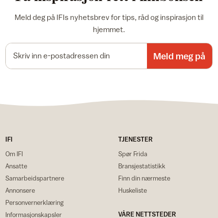
Meld deg på IFIs nyhetsbrev for tips, råd og inspirasjon til
hjemmet.
E-postadresse
Meld meg på
IFI
TJENESTER
Om IFI
Spør Frida
Ansatte
Bransjestatistikk
Samarbeidspartnere
Finn din nærmeste
Annonsere
Huskeliste
Personvernerklæring
VÅRE NETTSTEDER
Informasjonskapsler