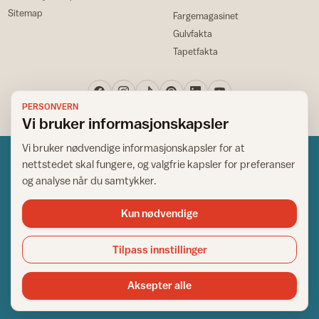
Sitemap
Fargemagasinet
Gulvfakta
Tapetfakta
PERSONVERN
Vi bruker informasjonskapsler
Vi bruker nødvendige informasjonskapsler for at
nettstedet skal fungere, og valgfrie kapsler for preferanser
og analyse når du samtykker.
Kun nødvendige
Norsk råd for hjem og bygg
Copyright © 1995-2026. All Rights Reserved.
Tilpass innstillinger
Ansvarlig redaktør: Helge Bod Vangen
Adm. direktør: Helge Bod Vangen
Aksepter alle
Utgiver: IFI - Norsk råd for hjem og bygg