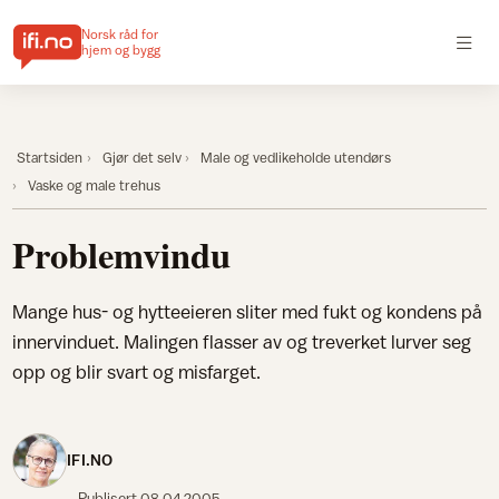
Norsk råd for
hjem og bygg
Startsiden
Gjør det selv
Male og vedlikeholde utendørs
Vaske og male trehus
Problemvindu
Mange hus- og hytteeieren sliter med fukt og kondens på
innervinduet. Malingen flasser av og treverket lurver seg
opp og blir svart og misfarget.
IFI.NO
Publisert
08.04.2005