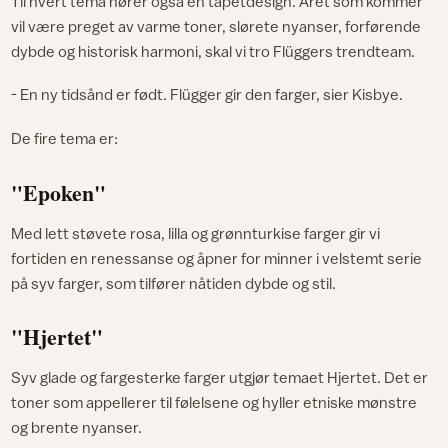
Til hvert tema hører også en tapetdesign. Året som kommer
vil være preget av varme toner, slørete nyanser, forførende
dybde og historisk harmoni, skal vi tro Flüggers trendteam.
- En ny tidsånd er født. Flügger gir den farger, sier Kisbye.
De fire tema er:
"Epoken"
Med lett støvete rosa, lilla og grønnturkise farger gir vi
fortiden en renessanse og åpner for minner i velstemt serie
på syv farger, som tilfører nåtiden dybde og stil.
"Hjertet"
Syv glade og fargesterke farger utgjør temaet Hjertet. Det er
toner som appellerer til følelsene og hyller etniske mønstre
og brente nyanser.