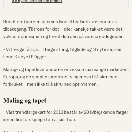
Se nyere artikler om emnet
Rundt om i verden rammes land etter land av økonomisk
tilbakegang. Til tross for det – eller kanskje takket være det –
vokser optimismen og fremtidstroen på våre breddegrader.
- Vi trenger å si ja. Til begeistring, til glede og til nytelse, sier
Lone Kisbye i Flügger.
Maling- og tapetleverandøren er virksom på mange markeder i
Europa, og de ser at økonomien tvinger oss til å skru ned
forbruket – men ikke til å skru ned optimismen.
Maling og tapet
- Vårt trendfargekart for 2013 består av 28 livbejakende farger
innen fire forskjellige tema, sier hun.