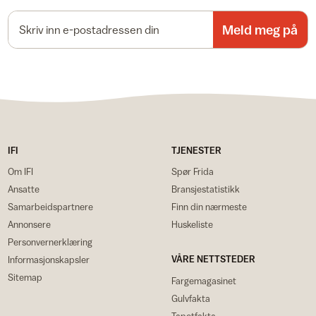
E-postadresse
Meld meg på
IFI
TJENESTER
Om IFI
Spør Frida
Ansatte
Bransjestatistikk
Samarbeidspartnere
Finn din nærmeste
Annonsere
Huskeliste
Personvernerklæring
VÅRE NETTSTEDER
Informasjonskapsler
Sitemap
Fargemagasinet
Gulvfakta
Tapetfakta