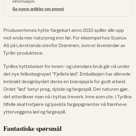
informasjon.
Se nyere artikler om emnet
Produsentenes hytte-fargekart anno 2010 spiller alle opp
mot enda mer naturpreg enn før. For eksempel hos Scanox
AS på Lierstranda utenfor Drammen, som er leverandør av
Tyrilin-produktene.
Tyrilins hyttebeiser for innen- og utendørs bruk går nå under
det nye fellesbegrepet "Fjellets lød". Emballasjen har allerede
innbrakt designbyrået deres en bransjepris for godt arbeid.
Ordet "lød" betyr preg, dybde og fargespill. Det naturen gjør,
det etterlikner man nå i hyttas treverk. Inne som ute. I Tyrilins
tilfelle skal tretjære og lysekte fargepigmenter nå framheve
ytterveggens lød og fargespill.
Fantastiske spørsmål