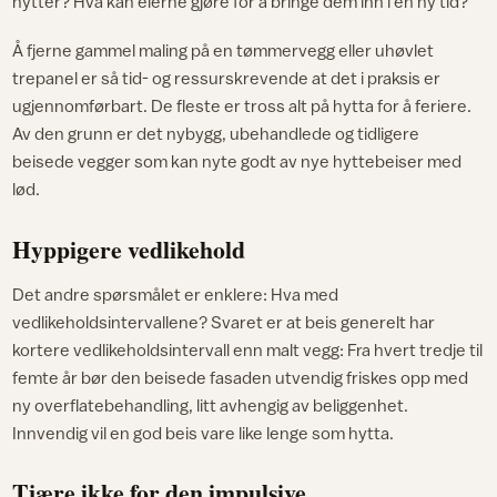
hytter? Hva kan eierne gjøre for å bringe dem inn i en ny tid?
Å fjerne gammel maling på en tømmervegg eller uhøvlet
trepanel er så tid- og ressurskrevende at det i praksis er
ugjennomførbart. De fleste er tross alt på hytta for å feriere.
Av den grunn er det nybygg, ubehandlede og tidligere
beisede vegger som kan nyte godt av nye hyttebeiser med
lød.
Hyppigere vedlikehold
Det andre spørsmålet er enklere: Hva med
vedlikeholdsintervallene? Svaret er at beis generelt har
kortere vedlikeholdsintervall enn malt vegg: Fra hvert tredje til
femte år bør den beisede fasaden utvendig friskes opp med
ny overflatebehandling, litt avhengig av beliggenhet.
Innvendig vil en god beis vare like lenge som hytta.
Tjære ikke for den impulsive