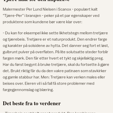
Malermester Per Lund Nielsen i Scanox - populært kalt
"Tjære-Per" i bransjen - peker på et par egenskaper ved
produktene som kundene bør være klar over:
- Du kan for eksempel ikke sette likhetstegn mellom tretjære
og tjærebeis. Tretjære er et naturprodukt. Den endrer farge
og karakter på solsidene av hytta. Det danner seg fort et løst,
gulbrunt pulver på overflaten. På lite solutsatte steder forblir
fargen mørk. Den får etter hvert et tykt og skjellaktig preg.
Har du først begynt å bruke tretjære, skal du fortsette å gjøre
det. Brukt riktig får du da den vakre patinaen som stavkirker
og gamle stabbur har. Men: Tretjære kan verken males eller
beises over. Eieren vil i så fall få store problemer med
fargegjennomslag og blæring.
Det beste fra to verdener