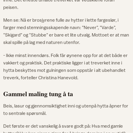
peisen.
Men se: Nå er brosjyrene fulle av hytter i lette fargeslør, i
farger med stemningsskapende navn: "Never", "Varde",
"Skigard" og "Stubbe" er bare et lite utvalg. Mottoet er at man
skal spille på lag med naturen utenfor.
- Ikke minst innendørs. Folk får øynene opp for at det både er
vakkert og praktisk. Det praktiske ligger i at treverket inne i
hytta beskyttes mot gulningen som oppstår i alt ubehandlet
treverk, forteller Christina Hanevold.
Gammel maling tung å ta
Beis, lasur og gjennomsiktighet inni og utenpå hytta åpner for
to sentrale spørsmål.
Det første er det vanskelig å svare godt på: Hva med gamle