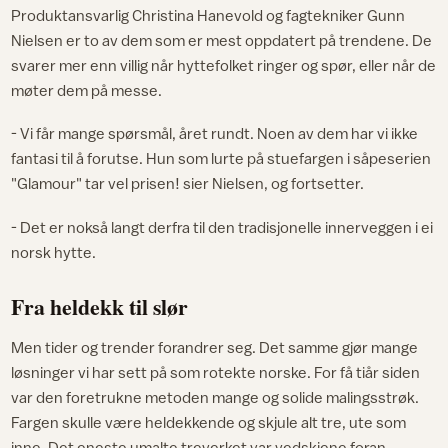
Produktansvarlig Christina Hanevold og fagtekniker Gunn
Nielsen er to av dem som er mest oppdatert på trendene. De
svarer mer enn villig når hyttefolket ringer og spør, eller når de
møter dem på messe.
- Vi får mange spørsmål, året rundt. Noen av dem har vi ikke
fantasi til å forutse. Hun som lurte på stuefargen i såpeserien
"Glamour" tar vel prisen! sier Nielsen, og fortsetter.
- Det er nokså langt derfra til den tradisjonelle innerveggen i ei
norsk hytte.
Fra heldekk til slør
Men tider og trender forandrer seg. Det samme gjør mange
løsninger vi har sett på som rotekte norske. For få tiår siden
var den foretrukne metoden mange og solide malingsstrøk.
Fargen skulle være heldekkende og skjule alt tre, ute som
inne. Det eneste umalte treverket var vedskiene foran