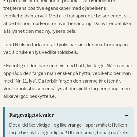
- Tjærebeis er et helt annet produkt. Den kombinerer
tretjærens positive egenskaper med oljebeisens
vedlikeholdsintervall. Med alle transparente beiser er det slik
at de blir noe mørkere for hver behandling. Da nytter det ikke
å få lysnet den med ny, lysere beis.
Lund Nielsen forklarer at Tyrilin har løst denne utfordringen
ved å bruke en lys vedlikeholdsbeis.
- Egentlig er den bare en beis med flott, lys farge. Når man har
oppnådd den fargen man ønsker på hytta, vedlikeholder man
med "Nr. 11, lys". Da forblir fargen den samme år etter år.
Vedlikeholdsbeisen er så lys at den gir lite fargeendring, men
allikevel god beskyttelse.
Fargevalgets kvaler
Det alltid like viktige - og like vrange - spørsmålet: Hvilken
farge bør hytta egentlig ha? Utover smak, behag og årets