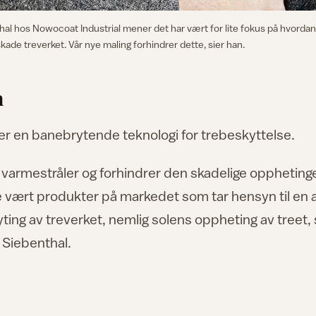
l hos Nowocoat Industrial mener det har vært for lite fokus på hvorda
kade treverket. Vår nye maling forhindrer dette, sier han.
n
ler en banebrytende teknologi for trebeskyttelse.
s varmestråler og forhindrer den skadelige oppheting
kke vært produkter på markedet som tar hensyn til en 
ryting av treverket, nemlig solens oppheting av treet, 
 Siebenthal.