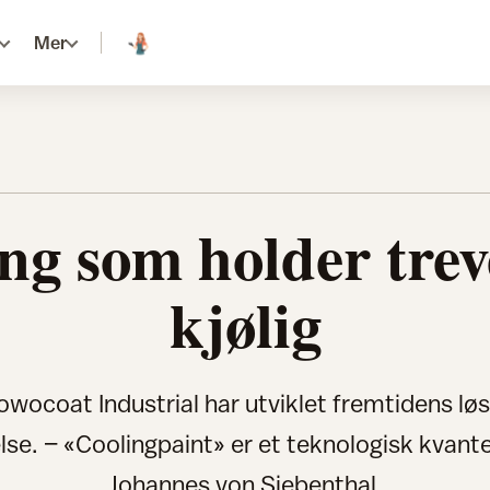
Mer
ng som holder trev
kjølig
wocoat Industrial har utviklet fremtidens løs
lse. – «Coolingpaint» er et teknologisk kvante
Johannes von Siebenthal.