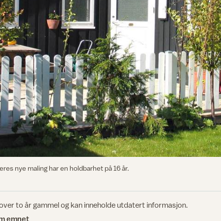
res nye maling har en holdbarhet på 16 år.
 over to år gammel og kan inneholde utdatert informasjon.
om emnet