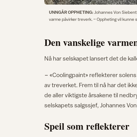
UNNGÅR OPPHETING:
Johannes Von Siebentha
varme påvirker treverk. – Oppheting vil kunne s
Den vanskelige varme
Nå har selskapet lansert det de kal
− «Coolingpaint» reflekterer solen
av treverket. Frem til nå har det i
de aller viktigste årsakene til nedb
selskapets salgssjef, Johannes Von
Speil som reflekterer