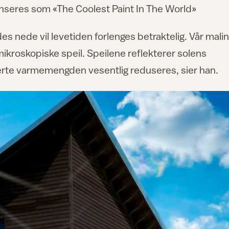
lanseres som «The Coolest Paint In The World»
es nede vil levetiden forlenges betraktelig. Vår mali
mikroskopiske speil. Speilene reflekterer solens
rberte varmemengden vesentlig reduseres, sier han.