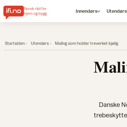
Norsk råd for
Innendørs
Utendørs
hjem og bygg
Startsiden
Utendørs
Maling som holder treverket kjølig
Mali
Danske No
trebeskytte