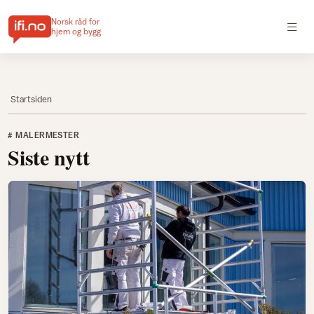
Norsk råd for
hjem og bygg
Startsiden
# MALERMESTER
Siste nytt