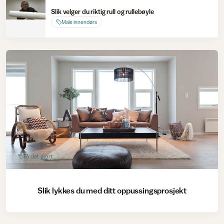
Slik velger du riktig rull og rullebøyle
Male innendørs
Få det gjort
Slik lykkes du med ditt oppussingsprosjekt