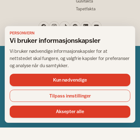
Gulvfakta
Tapetfakta
PERSONVERN
Vi bruker informasjonskapsler
Vi bruker nødvendige informasjonskapsler for at
nettstedet skal fungere, og valgfrie kapsler for preferanser
og analyse når du samtykker.
Kun nødvendige
Norsk råd for hjem og bygg
Copyright © 1995-2026. All Rights Reserved.
Tilpass innstillinger
Ansvarlig redaktør: Helge Bod Vangen
Adm. direktør: Helge Bod Vangen
Aksepter alle
Utgiver: IFI - Norsk råd for hjem og bygg