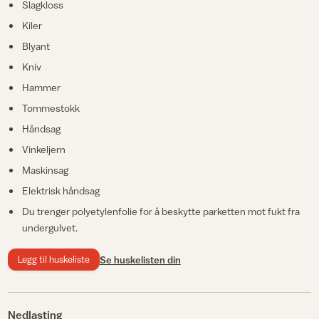
Slagkloss
Kiler
Blyant
Kniv
Hammer
Tommestokk
Håndsag
Vinkeljern
Maskinsag
Elektrisk håndsag
Du trenger polyetylenfolie for å beskytte parketten mot fukt fra
undergulvet.
Legg til huskeliste
Se huskelisten din
Nedlasting