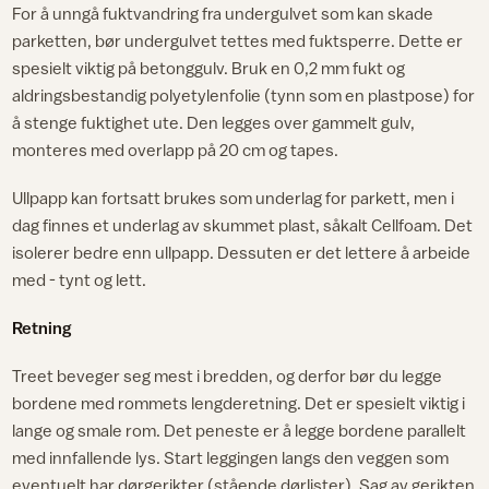
For å unngå fuktvandring fra undergulvet som kan skade
parketten, bør undergulvet tettes med fuktsperre. Dette er
spesielt viktig på betonggulv. Bruk en 0,2 mm fukt og
aldringsbestandig polyetylenfolie (tynn som en plastpose) for
å stenge fuktighet ute. Den legges over gammelt gulv,
monteres med overlapp på 20 cm og tapes.
Ullpapp kan fortsatt brukes som underlag for parkett, men i
dag finnes et underlag av skummet plast, såkalt Cellfoam. Det
isolerer bedre enn ullpapp. Dessuten er det lettere å arbeide
med - tynt og lett.
Retning
Treet beveger seg mest i bredden, og derfor bør du legge
bordene med rommets lengderetning. Det er spesielt viktig i
lange og smale rom. Det peneste er å legge bordene parallelt
med innfallende lys. Start leggingen langs den veggen som
eventuelt har dørgerikter (stående dørlister). Sag av gerikten