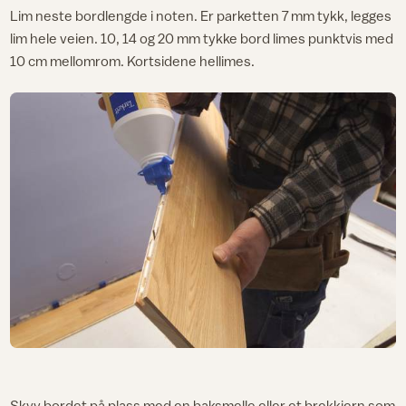
Lim neste bordlengde i noten. Er parketten 7 mm tykk, legges
lim hele veien. 10, 14 og 20 mm tykke bord limes punktvis med
10 cm mellomrom. Kortsidene hellimes.
Skyv bordet på plass med en baksmelle eller et brekkjern som