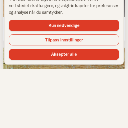
nettstedet skal fungere, og valgfrie kapsler for preferanser
og analyse når du samtykker.
Kun nødvendige
Fjerning av nålefilt
Tilpass innstillinger
Aksepter alle
Vedlikehold av gulv
Flekkvis reparering av lakkert parkett