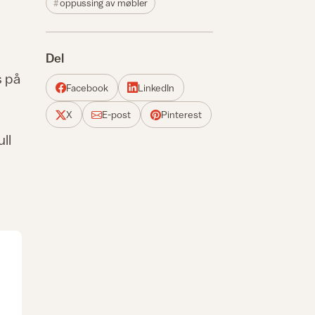
oppussing av møbler
Del
s på
Facebook
LinkedIn
X
E-post
Pinterest
ll