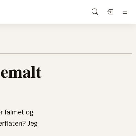
semalt
er falmet og
verflaten? Jeg