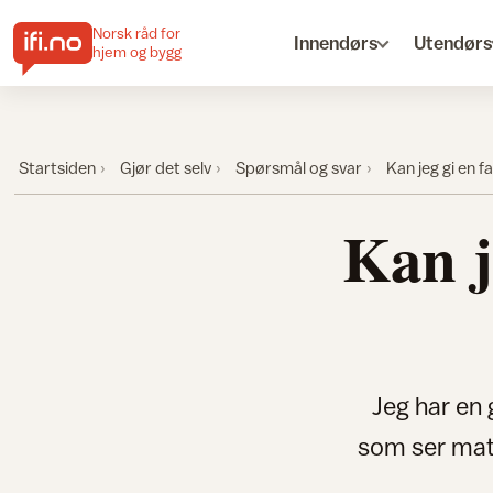
Norsk råd for
Innendørs
Utendørs
hjem og bygg
Startsiden
Gjør det selv
Spørsmål og svar
Kan jeg gi en f
Kan j
Jeg har en 
som ser matt 