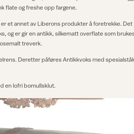
nk flate og freshe opp fargene.
 er et annet av Liberons produkter å foretrekke. Det
s, og er gir en antikk, silkematt overflate som bruke
osemalt treverk.
lrens. Deretter påføres Antikkvoks med spesialstålu
d en lofri bomullsklut.