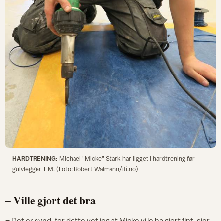
HARDTRENING:
Michael "Micke" Stark har ligget i hardtrening før
gulvlegger-EM. (Foto: Robert Walmann/ifi.no)
– Ville gjort det bra
– Det er synd, for dette vet jeg at Micke ville ha gjort fint, sier