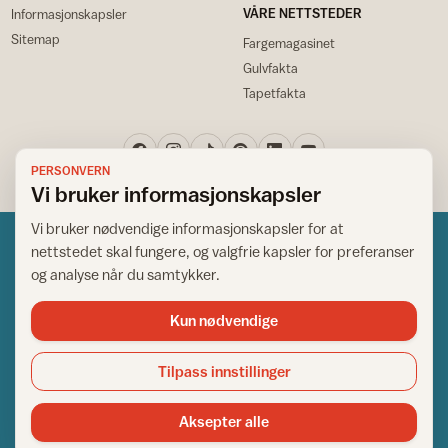
VÅRE NETTSTEDER
Informasjonskapsler
Sitemap
Fargemagasinet
Gulvfakta
Tapetfakta
PERSONVERN
Vi bruker informasjonskapsler
Vi bruker nødvendige informasjonskapsler for at
nettstedet skal fungere, og valgfrie kapsler for preferanser
og analyse når du samtykker.
Kun nødvendige
Norsk råd for hjem og bygg
Copyright © 1995-2026. All Rights Reserved.
Tilpass innstillinger
Ansvarlig redaktør: Helge Bod Vangen
Adm. direktør: Helge Bod Vangen
Aksepter alle
Utgiver: IFI - Norsk råd for hjem og bygg