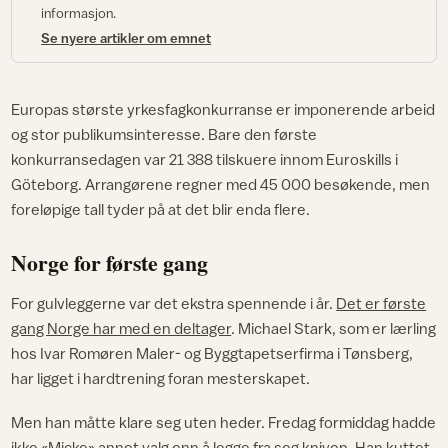
informasjon.
Se nyere artikler om emnet
Europas største yrkesfagkonkurranse er imponerende arbeid
og stor publikumsinteresse. Bare den første
konkurransedagen var 21 388 tilskuere innom Euroskills i
Göteborg. Arrangørene regner med 45 000 besøkende, men
foreløpige tall tyder på at det blir enda flere.
Norge for første gang
For gulvleggerne var det ekstra spennende i år.
Det er første
gang Norge har med en deltager
. Michael Stark, som er lærling
hos Ivar Romøren Maler- og Byggtapetserfirma i Tønsberg,
har ligget i hardtrening foran mesterskapet.
Men han måtte klare seg uten heder. Fredag formiddag hadde
ikke «Micke» annet valg enn å legge fra seg kniven. Han kuttet