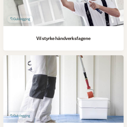
Gulvlegging
Vil styrke håndverksfagene
Gulvlegging