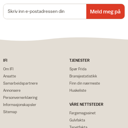
E-postadresse
Meld meg på
IFI
TJENESTER
Om IFI
Spør Frida
Ansatte
Bransjestatistikk
Samarbeidspartnere
Finn din nærmeste
Annonsere
Huskeliste
Personvernerklæring
VÅRE NETTSTEDER
Informasjonskapsler
Sitemap
Fargemagasinet
Gulvfakta
Tapetfakta