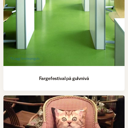
Legg linoleumgulv
Fargefestival på gulvnivå