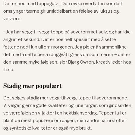
Det er noe med teppegulv… Den myke overflaten som lett
omslynger tærne gir umiddelbart en følelse av luksus og
velvære.
- Jeg har vegg-til-vegg-teppe på soverommet selv, og har ikke
angret et sekund. Det er noe helt spesielt med å sette
føttene ned i lun ull om morgenen. Jeg pleier å sammenlikne
det med å sette bena i duggvått gress om sommeren – det er
den samme myke følelsen, sier Bjørg Owren, kreativ leder hos
ifi.no.
Stadig mer populært
Det selges stadig mer vegg-til-vegg-teppe til soverommene.
Vi velger gjerne gode kvaliteter og lune farger, som gir oss den
velværefølelsen vi jakter i en hektisk hverdag. Tepper i ull er
blant de mest populære om dagen, men andre naturstoffer
og syntetiske kvaliteter er også mye brukt.