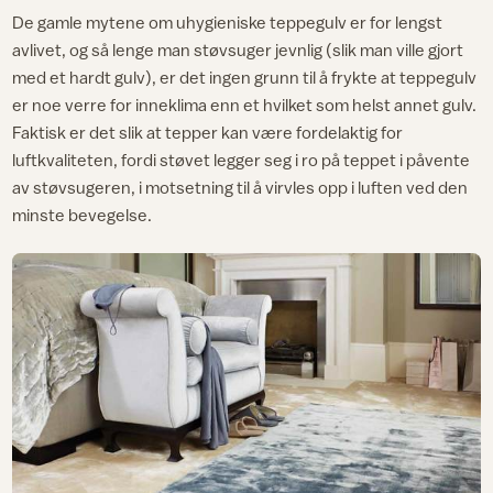
De gamle mytene om uhygieniske teppegulv er for lengst
avlivet, og så lenge man støvsuger jevnlig (slik man ville gjort
med et hardt gulv), er det ingen grunn til å frykte at teppegulv
er noe verre for inneklima enn et hvilket som helst annet gulv.
Faktisk er det slik at tepper kan være fordelaktig for
luftkvaliteten, fordi støvet legger seg i ro på teppet i påvente
av støvsugeren, i motsetning til å virvles opp i luften ved den
minste bevegelse.