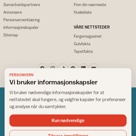
Samarbeidspartnere
Finn din nærmeste
Annonsere
Huskeliste
Personvernerklæring
VÅRE NETTSTEDER
Informasjonskapsler
Sitemap
Fargemagasinet
Gulvfakta
Tapetfakta
PERSONVERN
Vi bruker informasjonskapsler
Vi bruker nødvendige informasjonskapsler for at
nettstedet skal fungere, og valgfrie kapsler for preferanser
og analyse når du samtykker.
Kun nødvendige
Norsk råd for hjem og bygg
Copyright © 1995-2026. All Rights Reserved.
Tilpass innstillinger