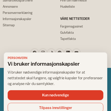
Samarbeidspartnere
Finn din nærmeste
Annonsere
Huskeliste
Personvernerklæring
VÅRE NETTSTEDER
Informasjonskapsler
Sitemap
Fargemagasinet
Gulvfakta
Tapetfakta
PERSONVERN
Vi bruker informasjonskapsler
Vi bruker nødvendige informasjonskapsler for at
nettstedet skal fungere, og valgfrie kapsler for preferanser
og analyse når du samtykker.
Kun nødvendige
Norsk råd for hjem og bygg
Copyright © 1995-2026. All Rights Reserved.
Tilpass innstillinger