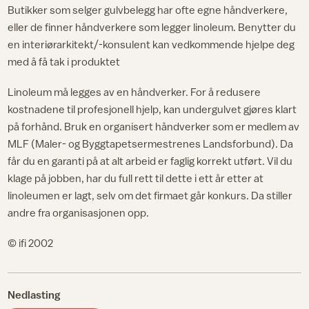
Butikker som selger gulvbelegg har ofte egne håndverkere,
eller de finner håndverkere som legger linoleum. Benytter du
en interiørarkitekt/-konsulent kan vedkommende hjelpe deg
med å få tak i produktet
Linoleum må legges av en håndverker. For å redusere
kostnadene til profesjonell hjelp, kan undergulvet gjøres klart
på forhånd. Bruk en organisert håndverker som er medlem av
MLF (Maler- og Byggtapetsermestrenes Landsforbund). Da
får du en garanti på at alt arbeid er faglig korrekt utført. Vil du
klage på jobben, har du full rett til dette i ett år etter at
linoleumen er lagt, selv om det firmaet går konkurs. Da stiller
andre fra organisasjonen opp.
© ifi 2002
Nedlasting