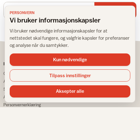
E-postadresse
Meld meg på
PERSONVERN
Vi bruker informasjonskapsler
Vi bruker nødvendige informasjonskapsler for at
nettstedet skal fungere, og valgfrie kapsler for preferanser
og analyse når du samtykker.
Kun nødvendige
IFI
TJENESTER
Om IFI
Spør Frida
Tilpass innstillinger
Ansatte
Bransjestatistikk
Samarbeidspartnere
Finn din nærmeste
Aksepter alle
Annonsere
Huskeliste
Personvernerklæring
VÅRE NETTSTEDER
Informasjonskapsler
Sitemap
Fargemagasinet
Gulvfakta
Tapetfakta