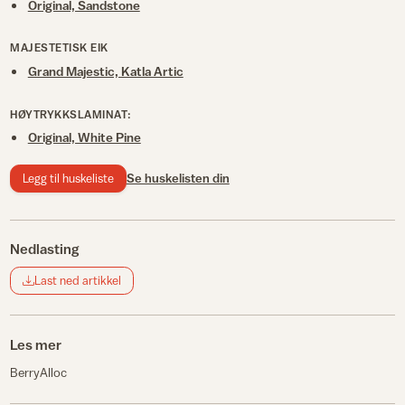
Original, Sandstone
MAJESTETISK EIK
Grand Majestic, Katla Artic
HØYTRYKKSLAMINAT:
Original, White Pine
Legg til huskeliste
Se huskelisten din
Nedlasting
Last ned artikkel
Les mer
BerryAlloc