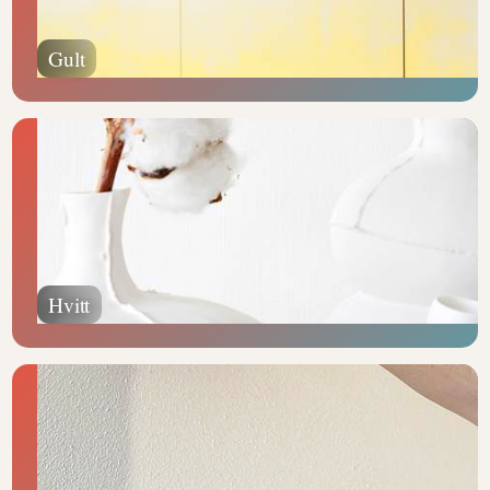
Gult
Hvitt