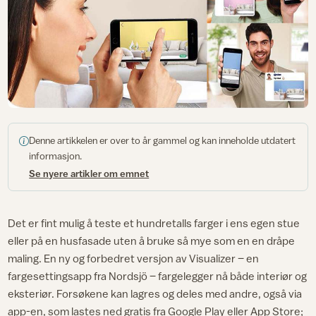
Denne artikkelen er over to år gammel og kan inneholde utdatert
informasjon.
Se nyere artikler om emnet
Det er fint mulig å teste et hundretalls farger i ens egen stue
eller på en husfasade uten å bruke så mye som en en dråpe
maling. En ny og forbedret versjon av Visualizer – en
fargesettingsapp fra Nordsjö – fargelegger nå både interiør og
eksteriør. Forsøkene kan lagres og deles med andre, også via
app-en, som lastes ned gratis fra Google Play eller App Store;