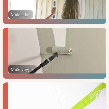
Male taket
Male vegger