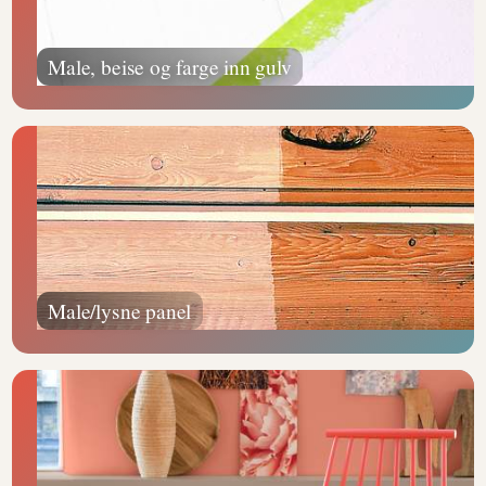
Male, beise og farge inn gulv
Male/lysne panel