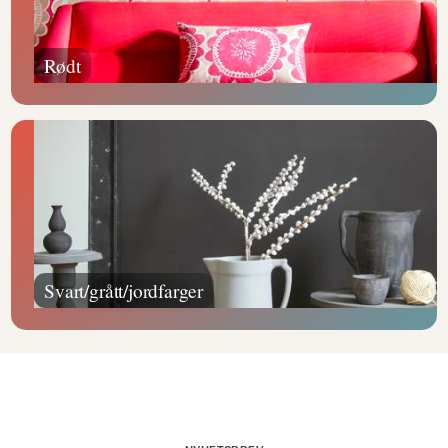
Rødt
Svart/grått/jordfarger