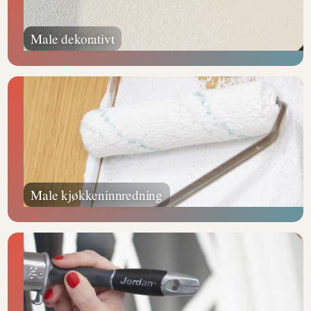
Male dekorativt
Male kjøkkeninnredning