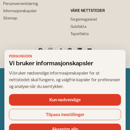
Personvernerklæring
VÅRE NETTSTEDER
Informasjonskapsler
Sitemap
Fargemagasinet
Gulvfakta
Tapetfakta
PERSONVERN
Vi bruker informasjonskapsler
Vi bruker nødvendige informasjonskapsler for at
nettstedet skal fungere, og valgfrie kapsler for preferanser
og analyse når du samtykker.
Kun nødvendige
Norsk råd for hjem og bygg
Copyright © 1995-2026. All Rights Reserved.
Tilpass innstillinger
Ansvarlig redaktør: Helge Bod Vangen
Adm. direktør: Helge Bod Vangen
Aksepter alle